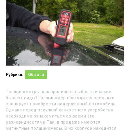
Рубрики:
Об авто
Толщинометры: как правильно выбрать и какие
бывают виды?Толщиномер пригодится всем, кто
планирует приобрести подержанный автомобиль.
Однако перед покупкой конкретного устройства
необходимо ознакомиться со всеми его
разновидностями.Так, в продаже имеются
магнитные толщиномеры. В их корпусе находится