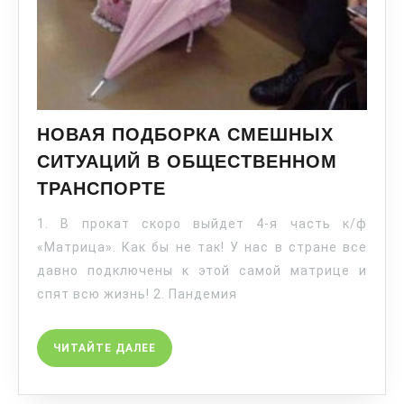
НОВАЯ ПОДБОРКА CМЕШНЫХ
СИТУАЦИЙ В ОБЩЕСТВЕННОМ
ТРАНСПОРТЕ
1. В прокат скоро выйдет 4-я часть к/ф
«Матрица». Как бы не так! У нас в стране все
давно подключены к этой самой матрице и
спят всю жизнь! 2. Пандемия
ЧИТАЙТЕ ДАЛЕЕ