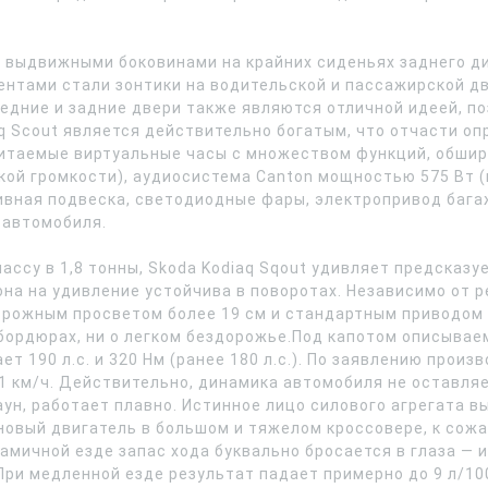
 выдвижными боковинами на крайних сиденьях заднего д
нтами стали зонтики на водительской и пассажирской дв
редние и задние двери также являются отличной идеей, 
 Scout является действительно богатым, что отчасти опр
 читаемые виртуальные часы с множеством функций, обши
кой громкости), аудиосистема Canton мощностью 575 Вт (в
тивная подвеска, светодиодные фары, электропривод бага
 автомобиля.
ассу в 1,8 тонны, Skoda Kodiaq Sqout удивляет предсказ
она на удивление устойчива в поворотах. Независимо от 
орожным просветом более 19 см и стандартным приводом 
бордюрах, ни о легком бездорожье.Под капотом описывае
ет 190 л.с. и 320 Нм (ранее 180 л.с.). По заявлению произ
11 км/ч. Действительно, динамика автомобиля не оставляе
аун, работает плавно. Истинное лицо силового агрегата в
овый двигатель в большом и тяжелом кроссовере, к сожа
намичной езде запас хода буквально бросается в глаза —
 При медленной езде результат падает примерно до 9 л/10