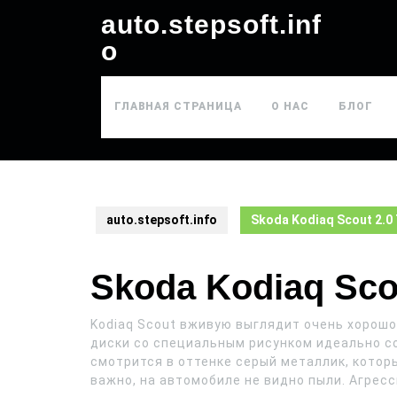
auto.stepsoft.inf
o
ГЛАВНАЯ СТРАНИЦА
О НАС
БЛОГ
auto.stepsoft.info
Skoda Kodiaq Scout 2.0
Skoda Kodiaq Sco
Kodiaq Scout вживую выглядит очень хорошо
диски со специальным рисунком идеально с
смотрится в оттенке серый металлик, которы
важно, на автомобиле не видно пыли. Агре