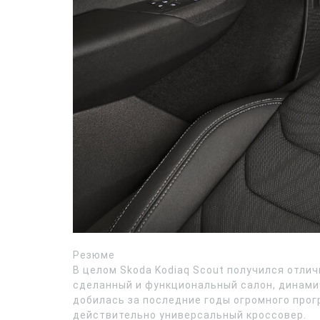
Резюме
В целом Skoda Kodiaq Scout получился отл
сделанный и функциональный салон, динами
добилась за последние годы огромного прог
действительно универсальный кроссовер.