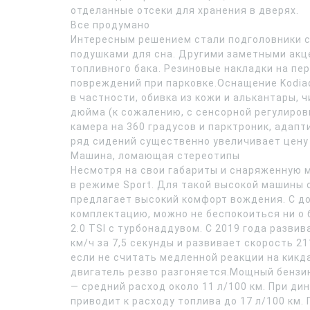
отделанные отсеки для хранения в дверях.
Все продумано
Интересным решением стали подголовники с
подушками для сна. Другими заметными акце
топливного бака. Резиновые накладки на пе
повреждений при парковке.Оснащение Kodiaq
в частности, обивка из кожи и алькантары,
дюйма (к сожалению, с сенсорной регулиров
камера на 360 градусов и парктроник, адап
ряд сидений существенно увеличивает цену
Машина, ломающая стереотипы
Несмотря на свои габариты и снаряженную м
в режиме Sport. Для такой высокой машины 
предлагает высокий комфорт вождения. С д
комплектацию, можно не беспокоиться ни о 
2.0 TSI с турбонаддувом. С 2019 года развива
км/ч за 7,5 секунды и развивает скорость 2
если не считать медленной реакции на кикд
двигатель резво разгоняется.Мощный бензин
— средний расход около 11 л/100 км. При ди
приводит к расходу топлива до 17 л/100 км.