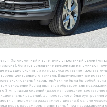
ется. Эргономичный и эстетично отделанный салон (мягк
 в салоне), богатое оснащение временами напоминают пр
рые нещадно скрипят, а их подгонка оставляет желать луч
тороны центрального туннеля. Вышеупомянутые вставки х
лее эксклюзивный характер.Чехи не были бы собой, если 
том отношении Kodiaq является образцом для подражания.
а с 3-мя рядами сидений (даже на последнем достаточно 
нкциональных решений, до просторного, благоустроенного
имости от положения раздвижного дивана.В салоне чешск
тсеки перед пассажиром и спрятанный под пассажирским 