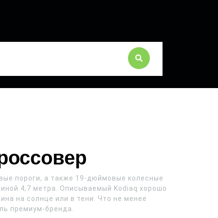
кроссовер
овые пороги, а также 19-дюймовые колесные
иной 4,7 метра. Описываемый Kodiaq хорошо
на на солнце или в тени. Что не менее
ль премиум-бренда.