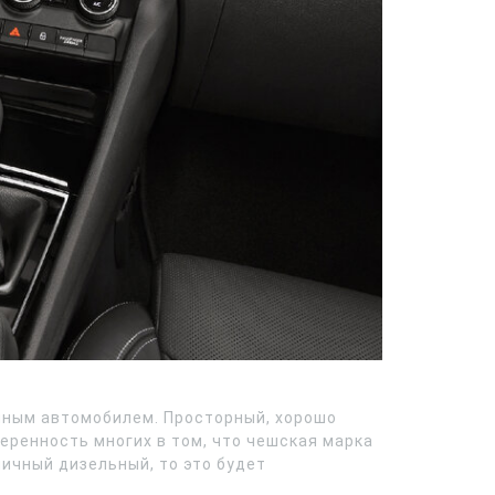
ейным автомобилем. Просторный, хорошо
ренность многих в том, что чешская марка
мичный дизельный, то это будет