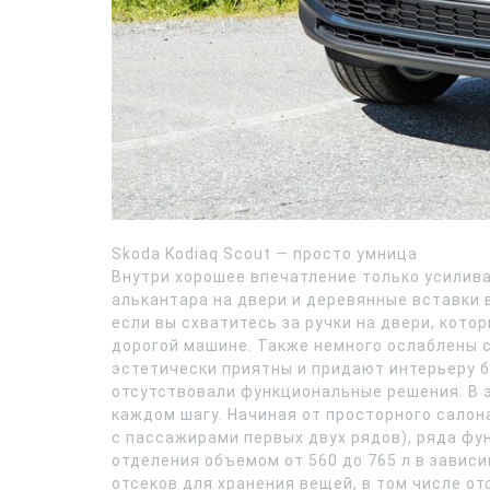
Skoda Kodiaq Scout — просто умница
Внутри хорошее впечатление только усилива
алькантара на двери и деревянные вставки
если вы схватитесь за ручки на двери, кото
дорогой машине. Также немного ослаблены с
эстетически приятны и придают интерьеру бо
отсутствовали функциональные решения. В э
каждом шагу. Начиная от просторного салон
с пассажирами первых двух рядов), ряда фу
отделения объемом от 560 до 765 л в завис
отсеков для хранения вещей, в том числе о