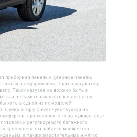
ая приборная панель и дверные панели,
естижные внедорожники. Чары разрушатся,
шего. Таких казусов не должно быть в
оть и не самого высокого качества, но
бы хоть в одной из их моделей
 Девиз Simply Clever чувствуется на
комфортно, при условии, что вы «уживетесь»
 готового и регулируемого багажного
ого кроссовера вы найдете множество
сиденьем, а также вместительные и мягко