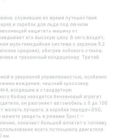
ивана, служившие во время путешествия
ерях и скребок для льда под лючком
позволяющей защитить машину от
авдывает его высокую цену. В него входят,
рная мультимедийная система с экраном 9,2
полне средняя), обогрев лобового стекла,
жника и трехзонный кондиционер. Третий
уемой и уверенной управляемостью, особенно
режима вождения, чешский кроссовер
4×4, входящим в стандартную
мого Kodiaq находится бензиновый агрегат
водителя, он разгоняет автомобиль с 0 до 100
т желать лучшего, а коробка передач DSG,
ы можете увидеть в режиме Sport —
лению, означает большой аппетит к топливу
 использование всего потенциала двигателя
0 км.