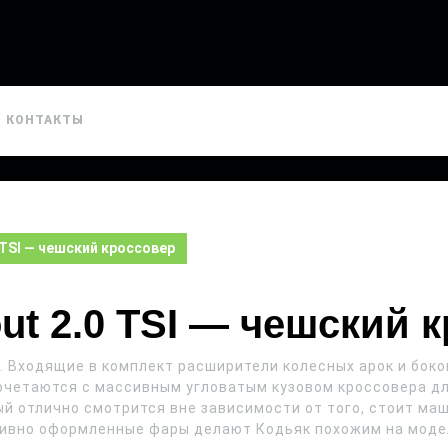
КОНТАКТЫ
 TSI — чешский кроссовер
ut 2.0 TSI — чешский 
. Входящие в комплект расширители колесных арок и бок
очетаются с массивным угловатым кузовом кроссовера дл
й отлично смотрится вне зависимости от того, стоит маши
ссивно оформленные фары делают Кодьяк похожим на моде