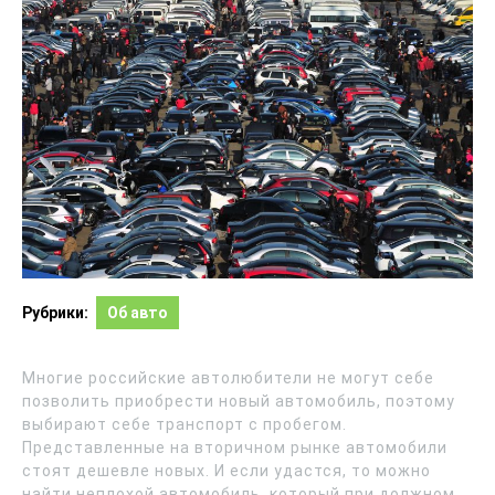
Рубрики:
Об авто
Многие российские автолюбители не могут себе
позволить приобрести новый автомобиль, поэтому
выбирают себе транспорт с пробегом.
Представленные на вторичном рынке автомобили
стоят дешевле новых. И если удастся, то можно
найти неплохой автомобиль, который при должном