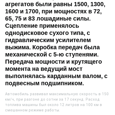
агрегатов были равны 1500, 1300,
1600 и 1700, при мощностях в 72,
65, 75 и 83 лошадиные силы.
Сцепление применялось
однодисковое сухого типа, с
гидравлическим усилителем
выжима. Коробка передач была
механической с 5-ю ступенями.
Передача мощности и крутящего
момента на ведущий мост
выполнялась карданным валом, с
подвесным подшипником.
Автомобиль развивал максимальную скорость в 150
км/ч, при разгоне до сотни за 17 секунд. Расход
топлива машины был около 12 литров на 100 км в
смешанном режиме работы.