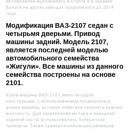
автомобилей выполнялась в Египте и в Украине.
Выпуск на других заводах продолжался до 2014
года.
Модификация ВАЗ-2107 седан с
четырьмя дверьми. Привод
машины задний. Модель 2107,
является последней моделью
автомобильного семейства
«Жигули». Все машины из данного
семейства построены на основе
2101.
Кузов машины ВАЗ-2107, имел несущую
конструкцию, с использованием лонжеронов в
днище машины, которые помогали получить нужную
жесткость. Для закрепления мотора и передней
ходовой части, использовалась поперечной
траверсы. Также траверса небольших размеров