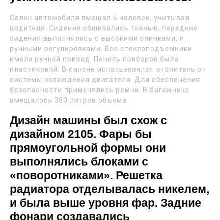
Салон автомобиля вмещал 5 человек, учитывая
водителя. Сидения обшивались тканью, передние
сидения выполнялись с высокими спинками, и
ручными регулировками. Все стеклоподъемники
имели ручной привод. Панель приборов была
пластиковой. В салоне использовался отопитель от
системы охлаждения двигателя. Для обеспечения
безопасности применялись ремни. В багажнике
вмещалось 380 литров объема.
Дизайн машины был схож с
дизайном 2105. Фары бы
прямоугольной формы они
выполнялись блоками с
«поворотниками». Решетка
радиатора отделывалась никелем,
и была выше уровня фар. Задние
фонари создавались