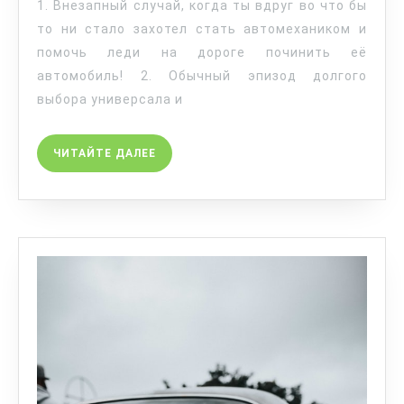
1. Внезапный случай, когда ты вдруг во что бы
то ни стало захотел стать автомехаником и
помочь леди на дороге починить её
автомобиль! 2. Обычный эпизод долгого
выбора универсала и
ЧИТАЙТЕ ДАЛЕЕ