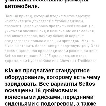
автомобиля.
Полный привод, который входит в стандартную
комплектацию двигателя с турбонаддувом,
позволит Seltos хорошо проявить себя зимой. Но,
учитывая внешний вид и назначение автомобиля,
возникает вопрос, почему базовый вариант
предлагается только с полным приводом. Можно
было выставить более низкую стартовую цену. Хотя
рекомендованная производителем розничная цена
Seltos составляет 24 905 долларов, он стоит
дороже, чем Hyundai Kona или Chevrolet Trailblazer.
Kia же предлагает стандартное
оборудование, которому есть чему
завидовать. Все варианты Seltos
оснащены 16-дюймовыми
колесными дисками, передними
сиденьями с подогревом, а также