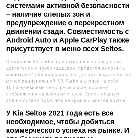
системами активной безопасности
– наличие слепых зон и
предупреждение о перекрестном
движении сзади. Совместимость с
Android Auto и Apple CarPlay также
присутствует в меню всех Seltos.
С моделью SX Turbo, единственной, оснащенной
двигателем с турбонаддувом, придется выложить
минимум 34 505 долларов, что делает покупку Seltos
менее рациональной. SX Turbo включает в себя
10,25-дюймовый сенсорный экран, систему
отображения на лобовом стекле, более мощную
аудиосистему Bose, люк на крыше и многое другое.
У Kia Seltos 2021 года есть все
необходимое, чтобы добиться
коммерческого успеха на рынке. И