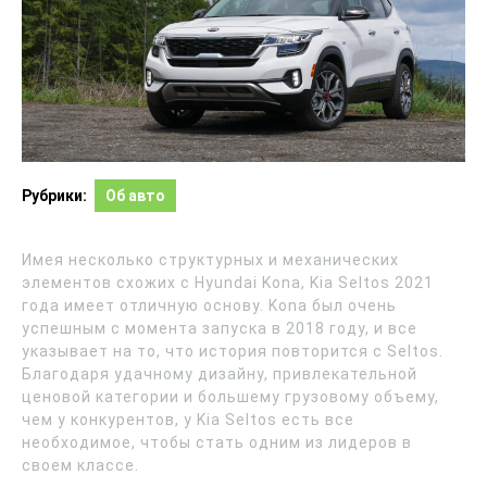
Рубрики:
Об авто
Имея несколько структурных и механических
элементов схожих с Hyundai Kona, Kia Seltos 2021
года имеет отличную основу. Kona был очень
успешным с момента запуска в 2018 году, и все
указывает на то, что история повторится с Seltos.
Благодаря удачному дизайну, привлекательной
ценовой категории и большему грузовому объему,
чем у конкурентов, у Kia Seltos есть все
необходимое, чтобы стать одним из лидеров в
своем классе.