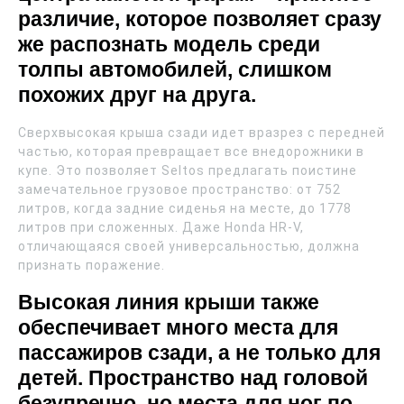
различие, которое позволяет сразу
же распознать модель среди
толпы автомобилей, слишком
похожих друг на друга.
Сверхвысокая крыша сзади идет вразрез с передней
частью, которая превращает все внедорожники в
купе. Это позволяет Seltos предлагать поистине
замечательное грузовое пространство: от 752
литров, когда задние сиденья на месте, до 1778
литров при сложенных. Даже Honda HR-V,
отличающаяся своей универсальностью, должна
признать поражение.
Высокая линия крыши также
обеспечивает много места для
пассажиров сзади, а не только для
детей. Пространство над головой
безупречно, но места для ног по-