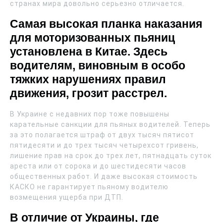
странах мира довольно серьезно отличается.
Самая высокая планка наказания
для моторизованных пьяниц
установлена в Китае. Здесь
водителям, виновным в особо
тяжких нарушениях правил
движения, грозит расстрел.
В Украине с недавних пор тоже повышены
карательные санкции для пьяных водителей. Теперь
за это полагается штраф от двух тысяч пятисот
пятидесяти и до трех тысяч четырехсот гривень,
лишение прав на срок до трех лет, пятнадцать суток
ареста или от сорока и до шестидесяти часов
общественных работ. И даже высокая стоимость
КАСКО не гарантирует пьяному водителю
возмещения ущерба при ДТП.
В отличие от Украины, где