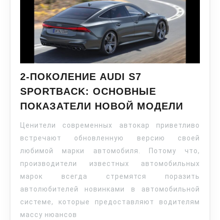
2-ПОКОЛЕНИЕ AUDI S7
SPORTBACK: ОСНОВНЫЕ
ПОКАЗАТЕЛИ НОВОЙ МОДЕЛИ
Ценители современных автокар приветливо
встречают обновленную версию своей
любимой марки автомобиля. Потому что,
производители известных автомобильных
марок всегда стремятся поразить
автолюбителей новинками в автомобильной
системе, которые предоставляют водителям
массу нюансов