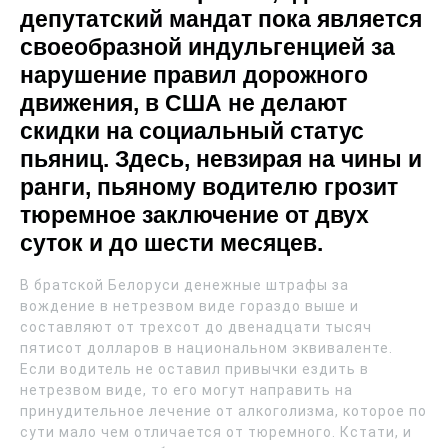
депутатский мандат пока является
своеобразной индульгенцией за
нарушение правил дорожного
движения, в США не делают
скидки на социальный статус
пьяниц. Здесь, невзирая на чины и
ранги, пьяному водителю грозит
тюремное заключение от двух
суток и до шести месяцев.
В братской Белоруси денежные штрафы за
вождение в нетрезвом виде гораздо выше и
составляют от трехсот до двенадцати тысяч
пятисот долларов в национальном эквиваленте.
Если водитель не оставил привычки ездить в
нетрезвом виде, то его могут направить на
принудительное лечение от алкоголизма, которое по
сути мало чем отличается от тюремного. Кстати, и