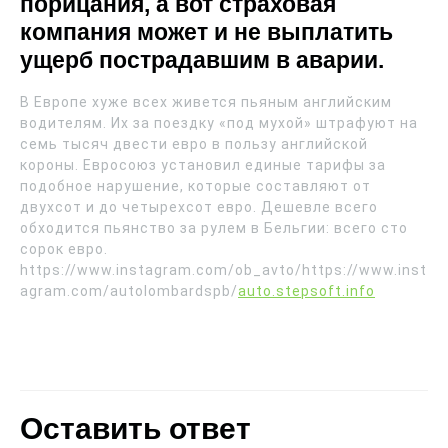
порицания, а вот страховая
компания может и не выплатить
ущерб пострадавшим в аварии.
В Европе хуже всех живется пьяным английским
водителям. Их за поездку «под мухой» штрафуют на
семь тысяч двести евро в пользу английской
короны. Евросоюз установил единые тарифы за
подобное нарушение, которые составляют от
двухсот и до четырехсот евро. Дешевле всего
обходится пьянство за рулем в Бельгии: всего сто
сорок евро.
https://www.instagram.com/ob_avto/https://www.inst
agram.com/autolombardspb/
auto.stepsoft.info
Оставить ответ