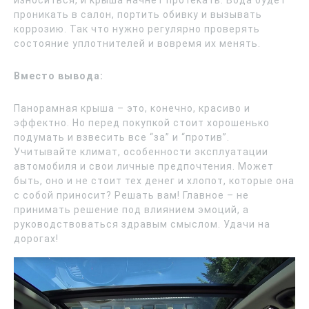
износиться, и крыша начнёт протекать. Вода будет
проникать в салон, портить обивку и вызывать
коррозию. Так что нужно регулярно проверять
состояние уплотнителей и вовремя их менять.
Вместо вывода:
Панорамная крыша – это, конечно, красиво и
эффектно. Но перед покупкой стоит хорошенько
подумать и взвесить все “за” и “против”.
Учитывайте климат, особенности эксплуатации
автомобиля и свои личные предпочтения. Может
быть, оно и не стоит тех денег и хлопот, которые она
с собой приносит? Решать вам! Главное – не
принимать решение под влиянием эмоций, а
руководствоваться здравым смыслом. Удачи на
дорогах!