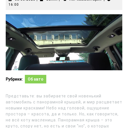
16:00
Рубрики:
Об авто
Представьте: вы забираете свой новенький
автомобиль с панорамной крышей, и мир расцветает
новыми красками! Небо над головой, ощущение
простора – красота, да и только. Но, как говорится,
не всё коту масленица. Панорамная крыша – это
круто, спору нет, но есть и свои “но”, о которых