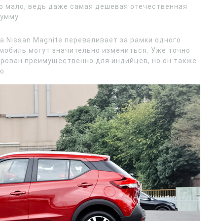
но мало, ведь даже самая дешевая отечественная
умму.
 Nissan Magnite переваливает за рамки одного
омобиль могут значительно измениться. Уже точно
тирован преимущественно для индийцев, но он также
ю.