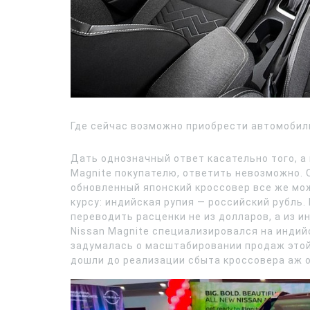
Где сейчас возможно приобрести автомобиль
Дать однозначный ответ касательно того, а
Magnite покупателю, ответить невозможно. 
обновленный японский кроссовер все же мож
курсу: индийская рупия — российский рубль
переводить расценки не из долларов, а из и
Nissan Magnite специализировался на индий
задумалась о масштабировании продаж этой 
дошли до реализации сбыта кроссовера аж о