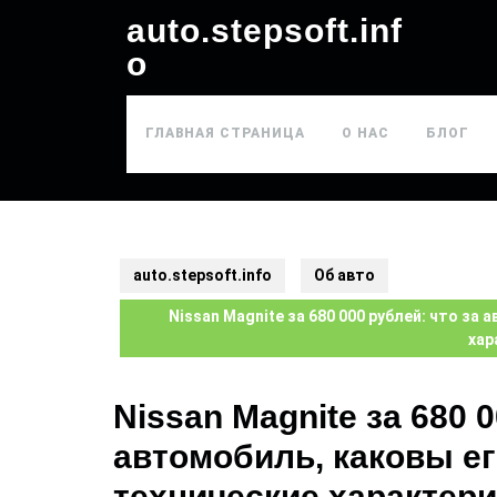
auto.stepsoft.inf
o
ГЛАВНАЯ СТРАНИЦА
О НАС
БЛОГ
auto.stepsoft.info
Об авто
Nissan Magnite за 680 000 рублей: что за
хар
Nissan Magnite за 680 0
автомобиль, каковы ег
технические характер