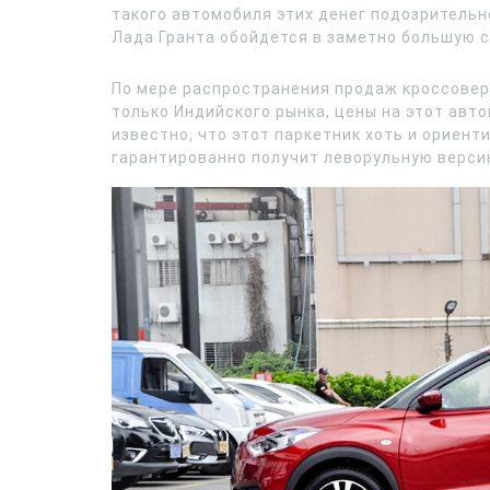
такого автомобиля этих денег подозритель
Лада Гранта обойдется в заметно большую с
По мере распространения продаж кроссовера
только Индийского рынка, цены на этот авт
известно, что этот паркетник хоть и ориен
гарантированно получит леворульную верси