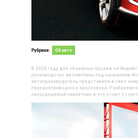
Рубрики:
Об авто
В 2020 году для объемных продаж на Индийс
производство автомобиль под названием Nis
автопроизводитель представила в свет нов
переднеприводного кроссовера. Разберемся
сверхдешевый паркетник и что стоит от не