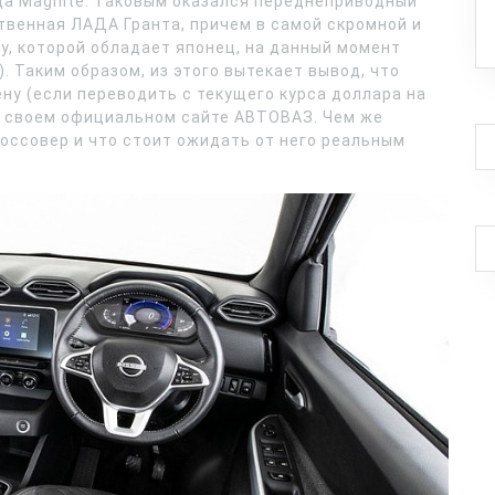
да Magnite. Таковым оказался переднеприводный
твенная ЛАДА Гранта, причем в самой скромной и
ну, которой обладает японец, на данный момент
. Таким образом, из этого вытекает вывод, что
ну (если переводить с текущего курса доллара на
на своем официальном сайте АВТОВАЗ. Чем же
оссовер и что стоит ожидать от него реальным