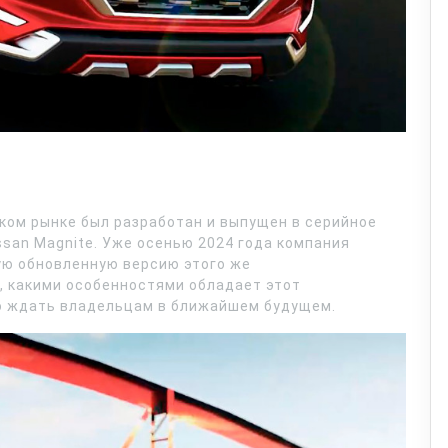
ком рынке был разработан и выпущен в серийное
san Magnite. Уже осенью 2024 года компания
ую обновленную версию этого же
, какими особенностями обладает этот
го ждать владельцам в ближайшем будущем.