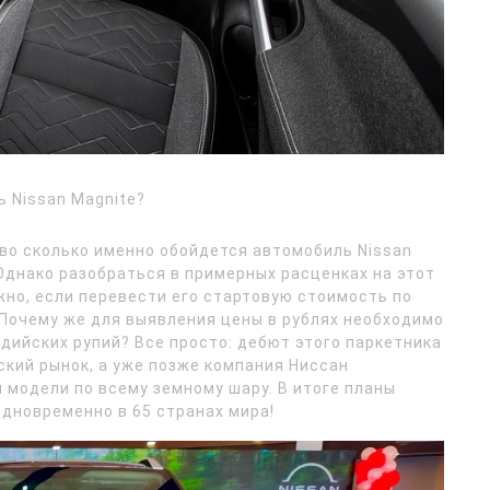
 Nissan Magnite?
 во сколько именно обойдется автомобиль Nissan
Однако разобраться в примерных расценках на этот
но, если перевести его стартовую стоимость по
. Почему же для выявления цены в рублях необходимо
ндийских рупий? Все просто: дебют этого паркетника
ский рынок, а уже позже компания Ниссан
модели по всему земному шару. В итоге планы
дновременно в 65 странах мира!