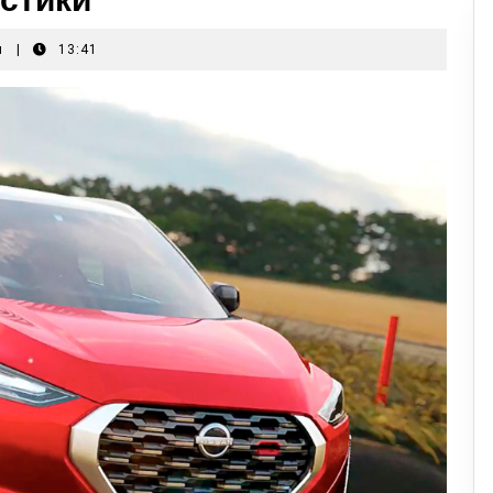
я
|
13:41