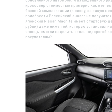
обновленного автомобиля из модельного ря
кроссовер стоимостью примерно как отечес
базовой комплектации (к слову, за такую це
приобрести Российский аналог не получится)
японский Nissan Magnite имеет стартовую це
рубли) даже ниже той, которую установил 
японцы смогли наделить столь недорогой кр
покупателям?