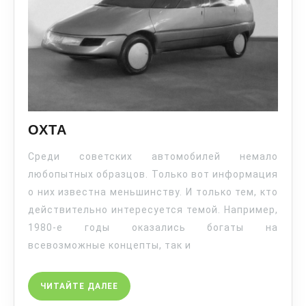
ОХТА
Среди советских автомобилей немало
любопытных образцов. Только вот информация
о них известна меньшинству. И только тем, кто
действительно интересуется темой. Например,
1980-е годы оказались богаты на
всевозможные концепты, так и
ЧИТАЙТЕ ДАЛЕЕ