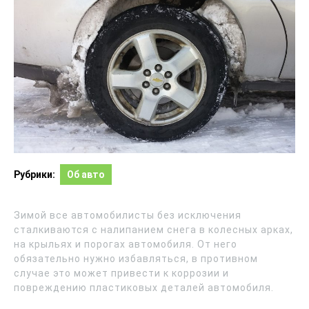
Рубрики:
Об авто
Зимой все автомобилисты без исключения
сталкиваются с налипанием снега в колесных арках,
на крыльях и порогах автомобиля. От него
обязательно нужно избавляться, в противном
случае это может привести к коррозии и
повреждению пластиковых деталей автомобиля.