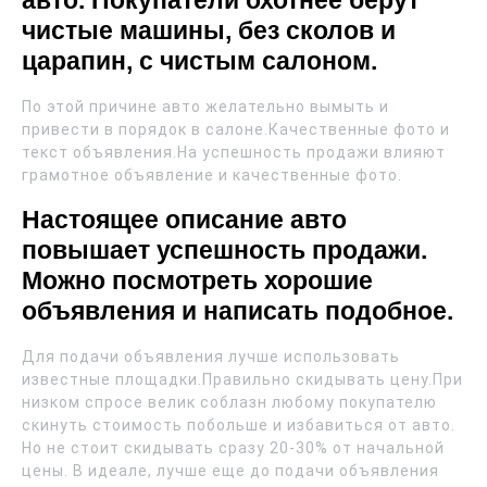
авто. Покупатели охотнее берут
чистые машины, без сколов и
царапин, с чистым салоном.
По этой причине авто желательно вымыть и
привести в порядок в салоне.Качественные фото и
текст объявления.На успешность продажи влияют
грамотное объявление и качественные фото.
Настоящее описание авто
повышает успешность продажи.
Можно посмотреть хорошие
объявления и написать подобное.
Для подачи объявления лучше использовать
известные площадки.Правильно скидывать цену.При
низком спросе велик соблазн любому покупателю
скинуть стоимость побольше и избавиться от авто.
Но не стоит скидывать сразу 20-30% от начальной
цены. В идеале, лучше еще до подачи объявления