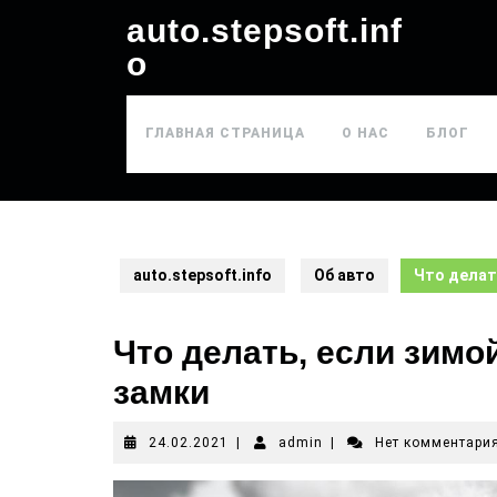
auto.stepsoft.inf
o
ГЛАВНАЯ СТРАНИЦА
О НАС
БЛОГ
auto.stepsoft.info
Об авто
Что делат
Что делать, если зимо
замки
24.02.2021
|
admin
|
Нет комментари