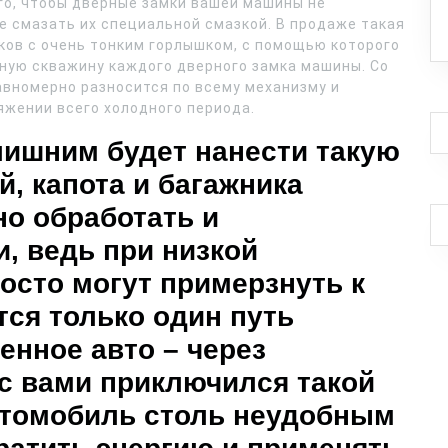
го, чтобы дверные замки вашей машины не
е смазать их специальной смазкой. В продаже такая
ков с очень тонким горлышком, с помощью которого
чную скважину каждого дверного замка машины. Со
авномерно разносится по всему механизму и
яжении всего холодного периода.
лишним будет нанести такую
й, капота и багажника
но обработать и
, ведь при низкой
осто могут примерзнуть к
тся только один путь
енное авто – через
 с вами приключился такой
автомобиль столь неудобным