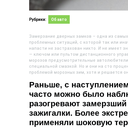
Рубрики:
Об авто
Замерзание дверных замков – одна из самы
проблемных ситуаций, с которой так или ин
напасти не застрахован никто. И не имеет з
— ключом или пультом дистанционного управ
морозов предусмотрительные автолюбители,
специальной смазкой. Но и они на сто проце
проблемой морозных зим, хотя и решается он
Раньше, с наступление
часто можно было набл
разогревают замерзший
зажигалки. Более экст
применяли шоковую тер