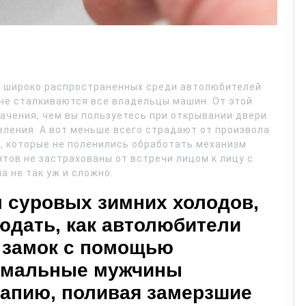
х широко распространенных среди автолюбителей
аче сталкиваются все владельцы машин. От этой
начения, чем вы пользуетесь при открывании двери
ления. А вот меньше всего страдают от произвола
 которые не поленились обработать механизм
нтов не застрахованы от встречи лицом к лицу с
а не так уж и сложно.
м суровых зимних холодов,
юдать, как автолюбители
 замок с помощью
ремальные мужчины
апию, поливая замерзшие