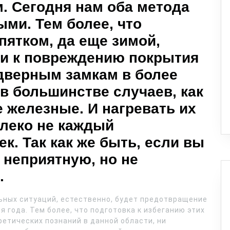
. Сегодня нам оба метода
ыми. Тем более, что
ятком, да еще зимой,
ти к повреждению покрытия
дверным замкам в более
в большинстве случаев, как
е железные. И нагревать их
алеко не каждый
. Так как же быть, если вы
 неприятную, но не
.
ных ситуаций, естественно, будет предотвращение
 года. Тем более, что подготовка к избеганию этих
оретических познаний в данной области, ни