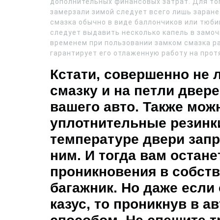
дополнительных финансовых затрат. Для то
замерзали зимой следует всего лишь заране
смазка обычно в виде баллончиков или тюби
следует выдавить несколько капель в замо
временем при пользовании замком смазка р
гарантирует его отлаженную работу на прот
Кстати, совершенно не 
смазку и на петли двере
вашего авто. Также мож
уплотнительные резинки
температуре двери запр
ним. И тогда вам остане
проникновения в собств
багажник. Но даже если
казус, то проникнув в 