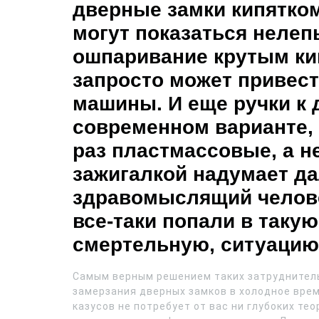
дверные замки кипятком
могут показаться нелеп
ошпаривание крутым кип
запросто может привес
машины. И еще ручки к 
современном варианте, 
раз пластмассовые, а н
зажигалкой надумает д
здравомыслящий человек
все-таки попали в такую
смертельную, ситуацию
Самым верным решением таких затруднитель
замерзания дверных замков в холодное время
казусов не потребует от вас ни глубоких те