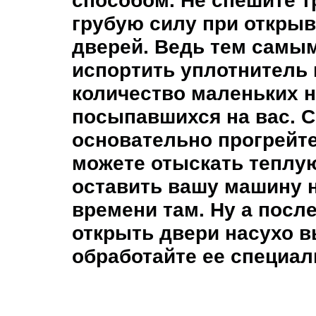
способом. Не спешите т
грубую силу при откры
дверей. Ведь тем самы
испортить уплотнитель 
количество маленьких н
посыпавшихся на вас. С
основательно прогрейт
можете отыскать теплу
оставить вашу машину 
времени там. Ну а после
открыть двери насухо в
обработайте ее специа