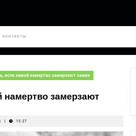
КОНТАКТЫ
ь, если зимой намертво замерзают замки
й намертво замерзают
я
|
15:27