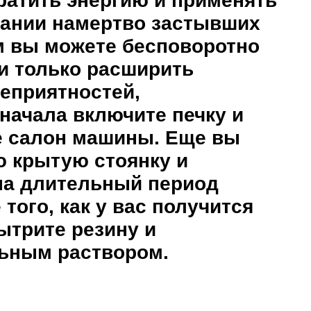
ратить энергию и применять
вании намертво застывших
м вы можете бесповоротно
и только расширить
еприятностей,
начала включите печку и
е салон машины. Еще вы
ю крытую стоянку и
на длительный период
 того, как у вас получится
ытрите резину и
льным раствором.