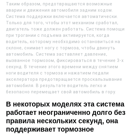
Таким образом, предотвращаются возможные
аварии и движения автомобиля задним ходом.
Система поддержки включается автоматически.
Только для того, чтобы этот механизм сработал,
двигатель тоже должен работать. Система помощи
при трогании с подъема активируется, когда
водитель, которому необходимо остановиться на
склоне, снимает ногу с тормоза, чтобы двинуть
автомобиль. Система заставляет давление,
вызванное тормозом, фиксироваться в течение 3-х
секунд. В течение этого времени между снятием
ноги водителя с тормоза и нажатием педали
акселератора предотвращается проскальзывание
автомобиля. В результате водитель легко и
безопасно перемещает свой автомобиль в гору.
В некоторых моделях эта система
работает неограниченно долго без
правила нескольких секунд, она
поддерживает тормозное