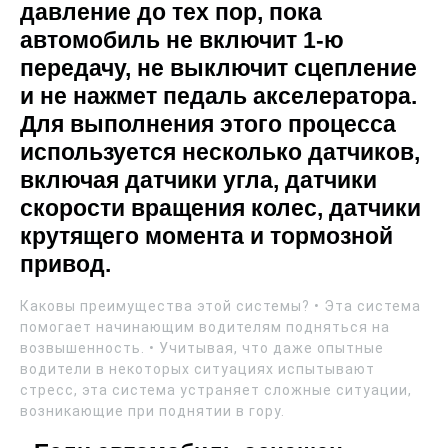
давление до тех пор, пока
автомобиль не включит 1-ю
передачу, не выключит сцепление
и не нажмет педаль акселератора.
Для выполнения этого процесса
используется несколько датчиков,
включая датчики угла, датчики
скорости вращения колес, датчики
крутящего момента и тормозной
привод.
Каковы преимущества этой системы? • Эта система
помогает начинающим водителям подняться на
возвышенность. • Учитывая, что даже опытные
водители в некоторых ситуациях испытывают
стресс, эта система устраняет сложные ситуации,
возникающие при поднятии в гору.