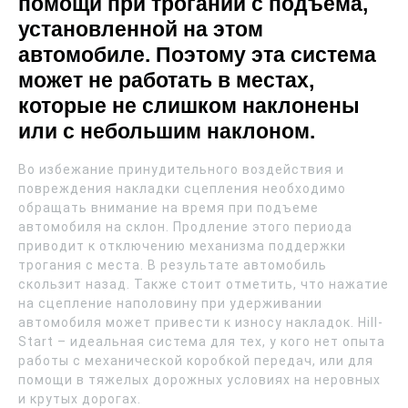
помощи при трогании с подъема,
установленной на этом
автомобиле. Поэтому эта система
может не работать в местах,
которые не слишком наклонены
или с небольшим наклоном.
Во избежание принудительного воздействия и
повреждения накладки сцепления необходимо
обращать внимание на время при подъеме
автомобиля на склон. Продление этого периода
приводит к отключению механизма поддержки
трогания с места. В результате автомобиль
скользит назад. Также стоит отметить, что нажатие
на сцепление наполовину при удерживании
автомобиля может привести к износу накладок. Hill-
Start – идеальная система для тех, у кого нет опыта
работы с механической коробкой передач, или для
помощи в тяжелых дорожных условиях на неровных
и крутых дорогах.