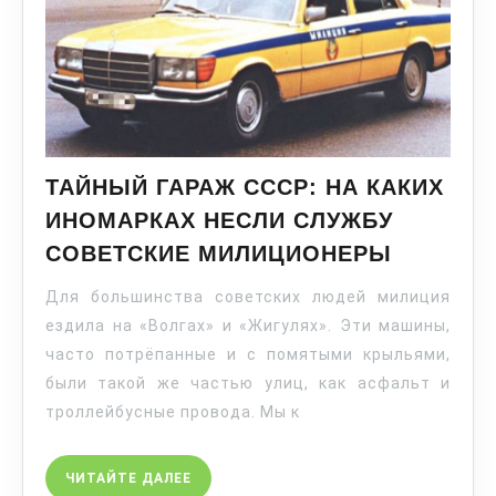
ТАЙНЫЙ ГАРАЖ СССР: НА КАКИХ
ИНОМАРКАХ НЕСЛИ СЛУЖБУ
СОВЕТСКИЕ МИЛИЦИОНЕРЫ
Для большинства советских людей милиция
ездила на «Волгах» и «Жигулях». Эти машины,
часто потрёпанные и с помятыми крыльями,
были такой же частью улиц, как асфальт и
троллейбусные провода. Мы к
ЧИТАЙТЕ ДАЛЕЕ