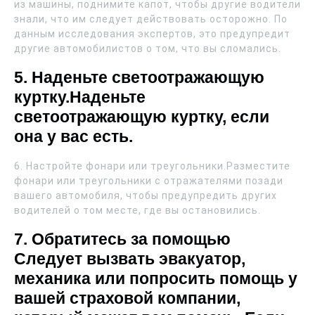
из машины, поднимите капот, чтобы другие водители
знали, что им следует действовать осторожно. По
данным исследования экспертов, это предупредит
другие автомобилистов о том, что вы сломались.
5. Наденьте светоотражающую
куртку.Наденьте
светоотражающую куртку, если
она у вас есть.
6. Настройте фонари или треугольники.Разместите
фонари или треугольники с отражателями позади
вашего автомобиля, чтобы предупредить других
водителей о том месте, где вы остановились.
7. Обратитесь за помощью
Следует вызвать эвакуатор,
механика или попросить помощь у
вашей страховой компании,