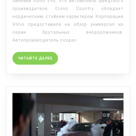
линейки Volvo V90, что автомобиль шведского
производителя Cross Country обладает
нордическим, стойким характером. Корпорация
Volvo предоставила на обзор универсал из
серии брутальных внедорожников.
Автопроизводитель создал
ЧИТАЙТЕ ДАЛЕЕ