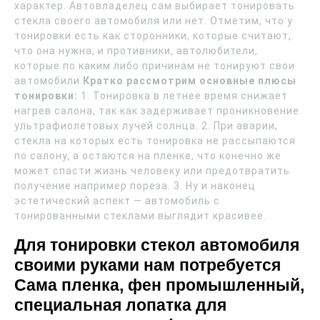
характер. Автовладелец сам выбирает тонировать
стекла своего автомобиля или нет. Отметим, что у
тонировки есть как сторонники, которые считают,
что она нужна, и противники, автолюбители,
которые по каким либо причинам не тонируют свои
автомобили.
Кратко рассмотрим основные плюсы
тонировки:
1. Тонировка в летнее время снижает
нагрев салона, так как задерживает проникновение
ультрафиолетовых лучей солнца. 2. При аварии,
стекла на которых есть тонировка не рассыпаются
по салону, а остаются на пленке, что конечно же
может спасти жизнь человеку или предотвратить
получение например пореза. 3. Ну и наконец
эстетический аспект — автомобиль с
тонированными стеклами выглядит красивее.
Для тонировки стекол автомобиля
своими руками нам потребуется
Сама пленка, фен промышленный,
специальная лопатка для