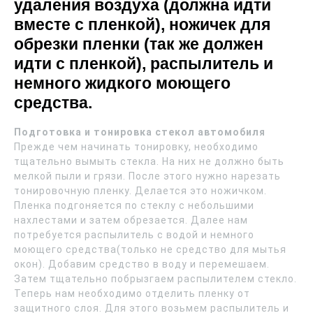
удаления воздуха (должна идти
вместе с пленкой), ножичек для
обрезки пленки (так же должен
идти с пленкой), распылитель и
немного жидкого моющего
средства.
Подготовка и тонировка стекол автомобиля
Прежде чем начинать тонировку, необходимо
тщательно вымыть стекла. На них не должно быть
мелкой пыли и грязи. После этого нужно нарезать
тонировочную пленку. Делается это ножичком.
Пленка подгоняется по стеклу с небольшими
нахлестами и затем обрезается. Далее нам
потребуется распылитель с водой и немного
моющего средства(только не средство для мытья
окон). Добавим средство в воду и перемешаем.
Затем тщательно побрызгаем распылителем стекло.
Теперь нам необходимо отделить пленку от
защитного слоя. Для этого возьмем распылитель и