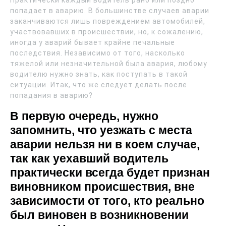
попадает в аварию. В большинстве случаев аварии
заканчиваются лишь повреждением автомобилей,
участвовавших в происшествии, но, к сожалению,
иногда у аварий бывает крайне печальные
последствия. Независимо от того, насколько
тяжелой или незначительной была авария, любому
водителю нужно знать, как поступать в такой
ситуации. Итак, что же следует делать после
попадания в аварию?
В первую очередь, нужно
запомнить, что уезжать с места
аварии нельзя ни в коем случае,
так как уехавший водитель
практически всегда будет признан
виновником происшествия, вне
зависимости от того, кто реально
был виновен в возникновении