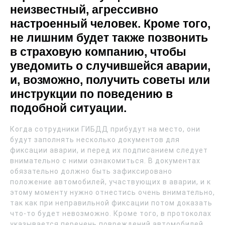
неизвестный, агрессивно
настроенный человек. Кроме того,
не лишним будет также позвонить
в страховую компанию, чтобы
уведомить о случившейся аварии,
и, возможно, получить советы или
инструкции по поведению в
подобной ситуации.
Когда сотрудники ГИБДД прибудут на место, они
будут заполнять несколько документов для
фиксации аварии, и перед их подписанием следует
внимательно с ними ознакомиться. В документах
обязательно должно быть зафиксировано
положение автомобилей, участвующих в аварии, и к
этому моменту нужно отнестись очень внимательно,
так как при неправильной фиксации потом доказать
что-то будет невозможно. Кроме того, в протоколах
указывается перечень повреждений автомобилей,