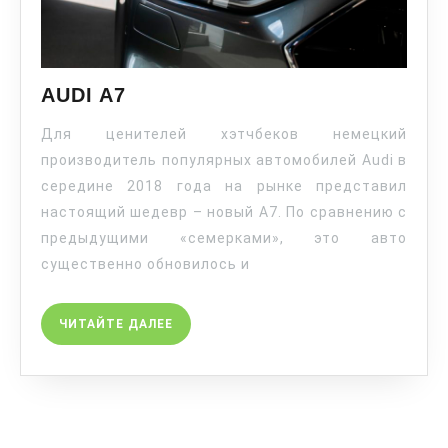
AUDI A7
Для ценителей хэтчбеков немецкий
производитель популярных автомобилей Audi в
середине 2018 года на рынке представил
настоящий шедевр – новый A7. По сравнению с
предыдущими «семерками», это авто
существенно обновилось и
ЧИТАЙТЕ ДАЛЕЕ