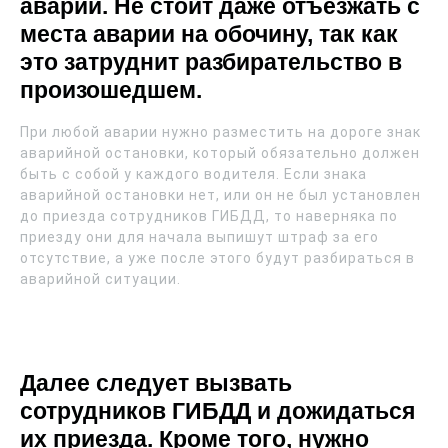
аварии. Не стоит даже отъезжать с
места аварии на обочину, так как
это затруднит разбирательство в
произошедшем.
При любой аварии нужно разместить на дороге знак
аварийной остановки, который обязательно должен
быть с собой у каждого водителя. Если знака
аварийной остановки нет, или он не был установлен
до приезда сотрудников ГИБДД, то наверняка по
приезду они для начала выпишут штраф за его
отсутствие, а уже после этого будут разбираться в
аварийной ситуации.
Далее следует вызвать
сотрудников ГИБДД и дожидаться
их приезда. Кроме того, нужно