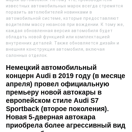
известных автомобильных марок всегда стремятся
поразить автолюбителей новинками в
автомобильной системе, которые предоставляют
водителям массу нюансов при вождении. К тому же,
каждая обновленная версия автомобиля будет
обладать новой функцией или комплектацией
внутренних деталей. Также обновляется дизайн и
внешняя конструкция автомобиля, включая
салонных отделок.
Немецкий автомобильный
концерн Audi в 2019 году (в месяце
апреля) провел официальную
премьеру новой автокары в
европейском стиле Audi S7
Sportback (второе поколения).
Новая 5-дверная автокара
приобрела более агрессивный вид