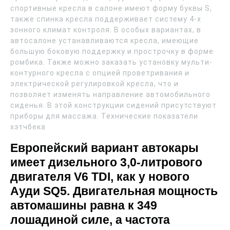
спортивные кресла в салоне имеют форму буквы S,
также спинка кресла поддерживает систему 4-х
зонного климат контроля. В особых вариантах, в
автосалоне устанавливаются кресла, имеющие
большую боковую поддержку и прострочку в форме
ромбика. Также можно заказать установку мульти-
контурного кресла с опцией проветривания и
электрической регулировкой кресла, что и
позволяет изменять направление автомобильного
сиденья. В этой конструкции сидений присутствуют
приборы для массажа. Технические показатели
хэтчбека
Европейский вариант автокары
имеет дизельного 3,0-литрового
двигателя V6 TDI, как у нового
Ауди SQ5. Двигательная мощность
автомашины равна к 349
лошадиной силе, а частота