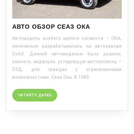
АВТО ОБЗОР СЕАЗ ОКА
Автомодель особого малого сегмента – ОКА,
изначально разрабатывалась на автозаводе
СеАЗ. Данной автомоделью было решено,
сменить морально устаревшую мотоколяску –
СЗД, для граждан с ограниченными
возможностями. Сеаз Ока. В 1983
ЧИТАЙТЕ ДАЛЕЕ