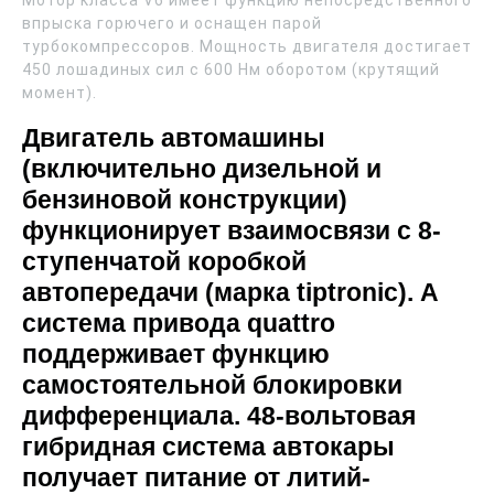
Мотор класса V6 имеет функцию непосредственного
впрыска горючего и оснащен парой
турбокомпрессоров. Мощность двигателя достигает
450 лошадиных сил с 600 Нм оборотом (крутящий
момент).
Двигатель автомашины
(включительно дизельной и
бензиновой конструкции)
функционирует взаимосвязи с 8-
ступенчатой коробкой
автопередачи (марка tiptronic). А
система привода quattro
поддерживает функцию
самостоятельной блокировки
дифференциала. 48-вольтовая
гибридная система автокары
получает питание от литий-