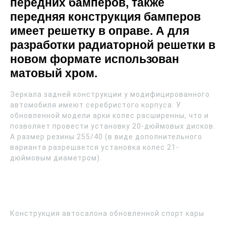
передних бамперов, также
передняя конструкция бамперов
имеет решетку в оправе. А для
разработки радиаторной решетки в
новом формате использован
матовый хром.
Зеркала задней конструкции у модифицированного
автомобиля имеют серебристого корпуса. У
обновленной модели арки колес расширенны, что и
позволяет провести установку 20-дюймовых дисков.
А размер резины 255/40 (в виде дополнительного
варианта разрешается установка колес 21-
дюймовым диаметром).
Конструкция автосалона обновленной спорт кары