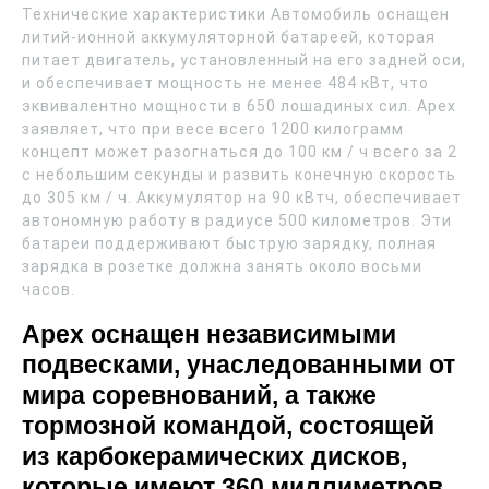
Технические характеристики Автомобиль оснащен
литий-ионной аккумуляторной батареей, которая
питает двигатель, установленный на его задней оси,
и обеспечивает мощность не менее 484 кВт, что
эквивалентно мощности в 650 лошадиных сил. Apex
заявляет, что при весе всего 1200 килограмм
концепт может разогнаться до 100 км / ч всего за 2
с небольшим секунды и развить конечную скорость
до 305 км / ч. Аккумулятор на 90 кВтч, обеспечивает
автономную работу в радиусе 500 километров. Эти
батареи поддерживают быструю зарядку, полная
зарядка в розетке должна занять около восьми
часов.
Apex оснащен независимыми
подвесками, унаследованными от
мира соревнований, а также
тормозной командой, состоящей
из карбокерамических дисков,
которые имеют 360 миллиметров