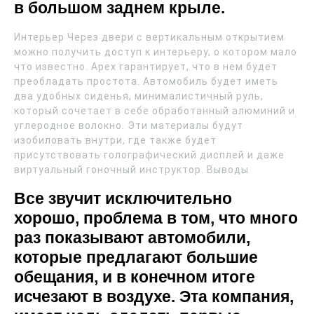
в большом заднем крыле.
Интерьер Через двери с вертикальным открытием
можно получить доступ к интерьеру, о котором мало
что известно. Apex гарантирует, что в нем будет
преобладать простота. Автомобиль будет иметь
два удобных сиденья, минималистичный руль,
который сочетает в себе обработанный алюминий и
углеродное волокно. Эти материалы будут
изобиловать внутри, где также будет
присутствовать голографический дисплей и даже
виртуальный гоночный инструктор. Выводы
Все звучит исключительно
хорошо, проблема в том, что много
раз показывают автомобили,
которые предлагают большие
обещания, и в конечном итоге
исчезают в воздухе. Эта компания,