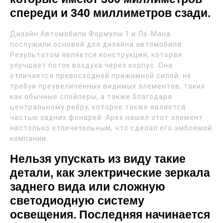
спереди и 340 миллиметров сзади.
Дизайн Автомобили Формулы 1 и Ле-Мана
послужили основой для дизайна автомобиля.
Результатом является конструкция, которая
улучшает поток воздуха через корпус. Она
отличается превосходной прижимной силой, не
требуя преувеличенных видимых элементов, таких
как обычные спойлеры, а также благодаря
центральному ребру, которое также является
частью задних фонарей. Apex нашел этот элемент
настолько отличительным, что сделал его эмблемой
компании.
Нельзя
упускать
из виду такие
детали, как электрические зеркала
заднего вида или сложную
светодиодную систему
освещения. Последняя начинается