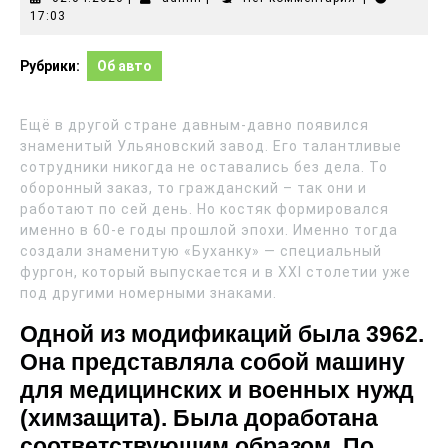
17:03
Рубрики:
Об авто
Ещё в другой стране давным-давно появился
знаменитый Ульяновский завод. Его талантливые
сотрудники никогда не оставались без дела. То
оборонный заказ, то гражданский – так они и
работают по сей день. Но костяк формировался
именно в 60-е годы прошлой эпохи. Именно тогда
создали знаменитую «Буханку» — специальный
фургон, который выпускается и в XXI столетии уже
под другими номерными знаками.
Одной из модификаций была 3962.
Она представляла собой машину
для медицинских и военных нужд
(химзащита). Была доработана
соответствующим образом. По