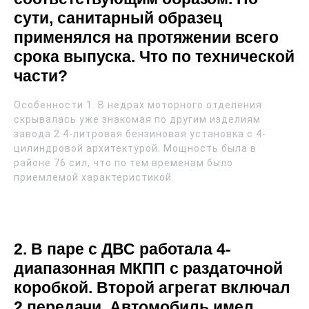
сути, санитарный образец
применялся на протяжении всего
срока выпуска. Что по технической
части?
Особенности 1. В недрах моторного отделения
скрывалась уже знакомая по другим изделиям
завода 2.4-литровая бензиновая установка с 4-
цилиндровой архитектурой. Мощность была в
районе 76 сил, что по тем временам было
приемлемой характеристикой.
2. В паре с ДВС работала 4-
диапазонная МКПП с раздаточной
коробкой. Второй агрегат включал
2 передачи. Автомобиль имел