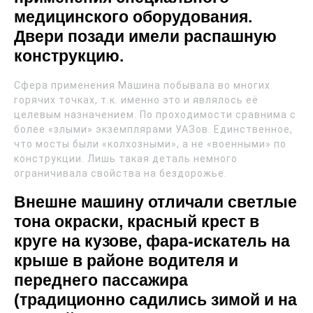
медицинского оборудования.
Двери позади имели распашную
конструкцию.
Сфера применения Машина побывала во многих
горячих точках, т.к. именно это и являлось её
целевым назначением. По проходимости сравнима с
более «злыми» экземплярами УАЗов. Единственное,
что мосты были «колхозными», а не «военными» по
конструкции. Лишь такая деталь немного
ограничивала свойства на бездорожье.
Внешне машину отличали светлые
тона окраски, красный крест в
круге на кузове, фара-искатель на
крыше в районе водителя и
переднего пассажира
(традиционно садились зимой и на