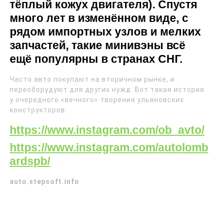
тёплый кожух двигателя). Спустя
много лет в изменённом виде, с
рядом импортных узлов и мелких
запчастей, такие минивэны всё
ещё популярны в странах СНГ.
Часто авто покупают на вторичном рынке, и
переоборудуют для других нужд. Вот такая история
у очередного «вечного» творения ульяновских
конструкторов.
https://www.instagram.com/ob_avto/
https://www.instagram.com/autolomb
ardspb/
auto.stepsoft.info