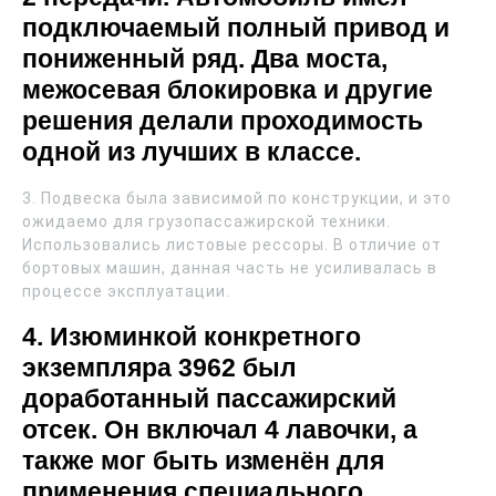
подключаемый полный привод и
пониженный ряд. Два моста,
межосевая блокировка и другие
решения делали проходимость
одной из лучших в классе.
3. Подвеска была зависимой по конструкции, и это
ожидаемо для грузопассажирской техники.
Использовались листовые рессоры. В отличие от
бортовых машин, данная часть не усиливалась в
процессе эксплуатации.
4. Изюминкой конкретного
экземпляра 3962 был
доработанный пассажирский
отсек. Он включал 4 лавочки, а
также мог быть изменён для
применения специального