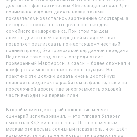
достигает фантастических 456 лошадиных сил. Для
понимания: ещё лет десять назад такими
показателями хвастались заряженные спорткары, а
сегодня это может стать реальностью для
семейного внедорожника. При этом тандем
электродвигателей на передней и задней осях
позволяет реализовать по-настоящему честный
полный привод без громоздкой карданной передачи.
Подвески тоже под стать: спереди стоит
проверенный Макферсон, а сзади — более сложная и
комфортная многорычажная конструкция. На
практике это должно давать очень достойную
плавность хода как на разбитом асфальте, так и на
просёлочной дороге, где энергоёмкость ходовой
части выходит на первый план.
Второй момент, который полностью меняет
сценарий использования, — это тяговая батарея
ёмкостью 34,3 киловатт-часа. По современным
меркам это весьма солидный показатель, и он даёт
возможность чисто на электротяге проезжать до