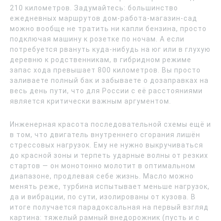
210 километров. Задумайтесь: большинство
ежедневных маршрутов дом-работа-магазин-сад
можно вообще не тратить ни капли бензина, просто
подключая машину к розетке по ночам. А если
потребуется рвануть куда-нибудь на юг или в глухую
деревню к родственникам, в гибридном режиме
запас хода превышает 800 километров. Вы просто
заливаете полный бак и забываете о дозаправках на
весь день пути, что для России с её расстояниями
является критически важным аргументом.
Инженерная красота последовательной схемы ещё и
в том, что двигатель внутреннего сгорания лишён
стрессовых нагрузок. Ему не нужно выкручиваться
до красной зоны и терпеть ударные волны от резких
стартов — он монотонно молотит в оптимальном
диапазоне, продлевая себе жизнь. Масло можно
менять реже, турбина испытывает меньше нагрузок,
да и вибрации, по сути, изолированы от кузова. В
итоге получается парадоксальная на первый взгляд
картина: тяжелый рамный внедорожник (пусть и с