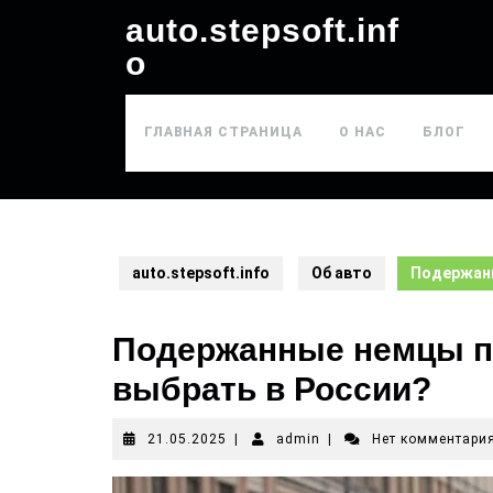
auto.stepsoft.inf
o
ГЛАВНАЯ СТРАНИЦА
О НАС
БЛОГ
auto.stepsoft.info
Об авто
Подержанн
Подержанные немцы пр
выбрать в России?
21.05.2025
|
admin
|
Нет комментари