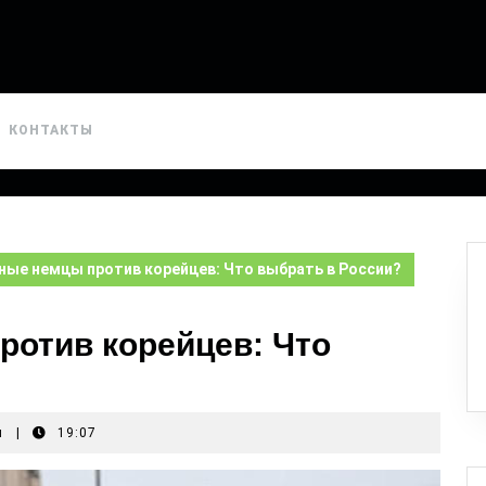
КОНТАКТЫ
ые немцы против корейцев: Что выбрать в России?
отив корейцев: Что
я
|
19:07