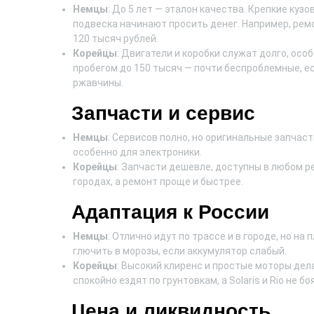
Немцы
: До 5 лет — эталон качества. Крепкие кузо
подвеска начинают просить денег. Например, рем
120 тысяч рублей.
Корейцы
: Двигатели и коробки служат долго, особ
пробегом до 150 тысяч — почти беспроблемные, есл
ржавчины.
Запчасти и сервис
Немцы
: Сервисов полно, но оригинальные запчаст
особенно для электроники.
Корейцы
: Запчасти дешевле, доступны в любом ре
городах, а ремонт проще и быстрее.
Адаптация к России
Немцы
: Отлично идут по трассе и в городе, но н
глючить в морозы, если аккумулятор слабый.
Корейцы
: Высокий клиренс и простые моторы дела
спокойно ездят по грунтовкам, а Solaris и Rio не б
Цена и ликвидность