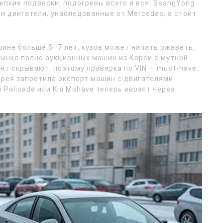
епкие подвески, подогревы всего и вся. SsangYong
 и двигатели, унаследованные от Mercedes, а стоит
шине больше 5–7 лет, кузов может начать ржаветь,
рынке полно аукционных машин из Кореи с мутной
нт скрывают, поэтому проверка по VIN — must-have.
рея запретила экспорт машин с двигателями
 Palisade или Kia Mohave теперь ввозят через