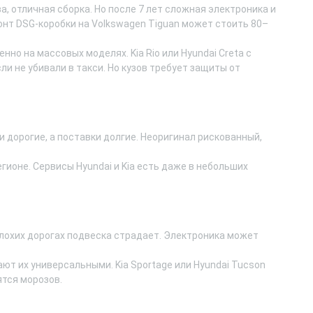
ва, отличная сборка. Но после 7 лет сложная электроника и
онт DSG-коробки на Volkswagen Tiguan может стоить 80–
енно на массовых моделях. Kia Rio или Hyundai Creta с
и не убивали в такси. Но кузов требует защиты от
и дорогие, а поставки долгие. Неоригинал рискованный,
гионе. Сервисы Hyundai и Kia есть даже в небольших
а плохих дорогах подвеска страдает. Электроника может
ют их универсальными. Kia Sportage или Hyundai Tucson
оятся морозов.