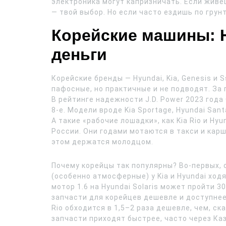
электроника могут капризничать. Если живеш
— твой выбор. Но если часто ездишь по грун
Корейские машины: 
деньги
Корейские бренды — Hyundai, Kia, Genesis и 
пафосные, но практичные и не подводят. За
В рейтинге надежности J.D. Power 2023 года G
8-е. Модели вроде Kia Sportage, Hyundai San
А такие «рабочие лошадки», как Kia Rio и Hy
России. Они годами мотаются в такси и кар
этом держатся молодцом.
Почему корейцы так популярны? Во-первых, 
(особенно атмосферные) у Kia и Hyundai ход
мотор 1.6 на Hyundai Solaris может пройти 3
запчасти для корейцев дешевле и доступнее
Rio обходится в 1,5–2 раза дешевле, чем, с
запчасти приходят быстрее, часто через Ка