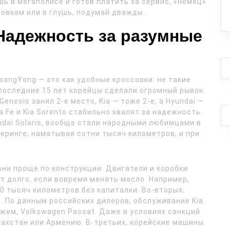
ь в мегаполисе и готов платить за сервис, «немец»
товкам или в глушь, подумай дважды.
Надежность за разумные
SsangYong — это как удобные кроссовки: не такие
 последние 15 лет корейцы сделали огромный рывок.
enesis занял 2-е место, Kia — тоже 2-е, а Hyundai —
ta Fe и Kia Sorento стабильно хвалят за надежность.
undai Solaris, вообще стали народными любимцами в
шеринге, наматывая сотни тысяч километров, и при
они проще по конструкции. Двигатели и коробки
ят долго, если вовремя менять масло. Например,
00 тысяч километров без капиталки. Во-вторых,
. По данным российских дилеров, обслуживание Kia
кажем, Volkswagen Passat. Даже в условиях санкций
захстан или Армению. В-третьих, корейские машины