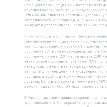
ухода. Audi, BMW, Mercedes-Benz и Volkswag
Немецкая организация TÜV, которая ежегодн
рейтинги надежности такие модели, как Merc
Эти машины славятся крепкими кузовами, ус
управляемостью. Например, Audi A3 (2016 го
комфорт и долговечность, если за ними след
Но есть и обратная сторона. Немецкие маш
многорычажными подвесками и турбированн
квалифицированного сервиса. По данным пл
состояние 50 тысяч подержанных авто в Ро
состоянию кузова (2,91 балла против 2,80 у я
техническое состояние чуть хуже (3,98 прот
изнашиваются быстрее, если машина ездит п
запчасти для «немцев» — это отдельная ист
поставки в 2025 году можно неделями из-за 
лотерея. Например, замена турбины на BMW 
ремонт подвески Audi Q5 уйдет около 50 тыс
В России немецкие машины хороши для город
управляемостью. Но на разбитых трассах или