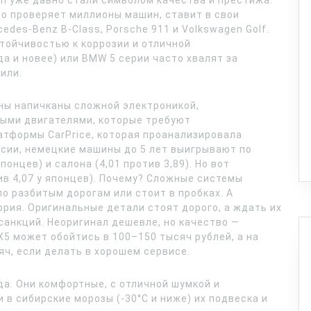
en уже давно стали символом качества и престижа.
о проверяет миллионы машин, ставит в свои
edes-Benz B-Class, Porsche 911 и Volkswagen Golf.
тойчивостью к коррозии и отличной
да и новее) или BMW 5 серии часто хвалят за
или.
ины напичканы сложной электроникой,
ыми двигателями, которые требуют
атформы CarPrice, которая проанализировала
ссии, немецкие машины до 5 лет выигрывают по
понцев) и салона (4,01 против 3,89). Но вот
ив 4,07 у японцев). Почему? Сложные системы
о разбитым дорогам или стоит в пробках. А
ория. Оригинальные детали стоят дорого, а ждать их
санкций. Неоригинал дешевле, но качество —
X5 может обойтись в 100–150 тысяч рублей, а на
яч, если делать в хорошем сервисе.
а. Они комфортные, с отличной шумкой и
 в сибирские морозы (-30°C и ниже) их подвеска и