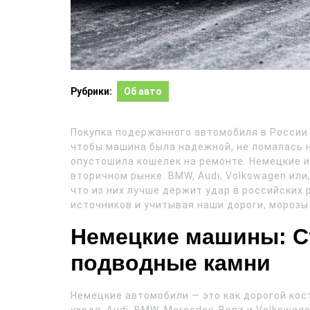
Рубрики:
Об авто
Покупка подержанного автомобиля в России 
чтобы машина была надежной, не ломалась н
опустошила кошелек на ремонте. Немецкие и
вторичном рынке. BMW, Audi, Volkswagen или,
что из них лучше держит удар в российских
источников и учитывая наши дороги, морозы 
Немецкие машины: Ст
подводные камни
Немецкие автомобили — это как дорогой кос