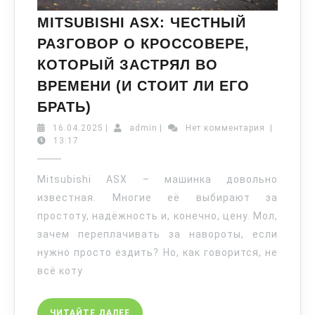
MITSUBISHI ASX: ЧЕСТНЫЙ
РАЗГОВОР О КРОССОВЕРЕ,
КОТОРЫЙ ЗАСТРЯЛ ВО
ВРЕМЕНИ (И СТОИТ ЛИ ЕГО
БРАТЬ)
16.04.2025
|
admin
|
Нет комментария
|
13:17
Mitsubishi ASX – машинка довольно
известная. Многие её выбирают за
простоту, надёжность и, конечно, цену. Мол,
зачем переплачивать за навороты, если
нужно просто ездить? Но, как говорится, не
всё коту
ЧИТАЙТЕ ДАЛЕЕ