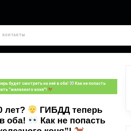
КОНТАКТЫ
рь будет смотреть на неё в оба!
Как не попасть
нить “железного коня”!
0 лет?
ГИБДД теперь
 в оба!
Как не попасть
железного коня”!