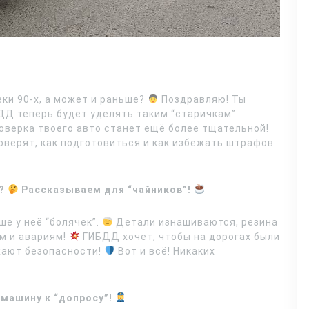
еки 90-х, а может и раньше?
Поздравляю! Ты
ДД теперь будет уделять таким “старичкам”
роверка твоего авто станет ещё более тщательной!
оверят, как подготовиться и как избежать штрафов
е?
Рассказываем для “чайников”!
е у неё “болячек”.
Детали изнашиваются, резина
м и авариям!
ГИБДД хочет, чтобы на дорогах были
жают безопасности!
Вот и всё! Никаких
машину к “допросу”!