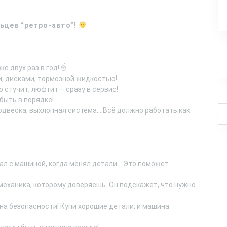
ьцев “ретро-авто”!
е двух раз в год! ☝️
, дисками, тормозной жидкостью!
о стучит, люфтит – сразу в сервис!
ыть в порядке!
одвеска, выхлопная система… Всё должно работать как
ал с машиной, когда менял детали… Это поможет
еханика, которому доверяешь. Он подскажет, что нужно
на безопасности! Купи хорошие детали, и машина