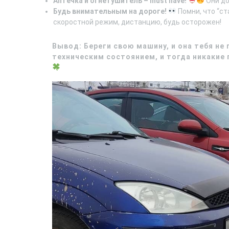
Аптечка и огнетушитель – must have!
Они до
Будь внимательным на дороге!
Помни, что “с
скоростной режим, дистанцию, будь осторожен!
Вывод: Береги свою машину, и она тебя не
техническим состоянием, и тогда никакие