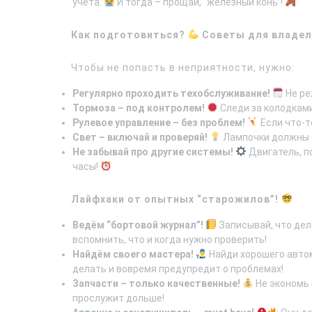
учёта.
И тогда – прощай, “железный конь”!
Как подготовиться?
Советы для владел
Чтобы не попасть в неприятности, нужно:
Регулярно проходить техобслуживание!
Не реж
Тормоза – под контролем!
Следи за колодками
Рулевое управление – без проблем!
Если что-т
Свет – включай и проверяй!
Лампочки должны б
Не забывай про другие системы!
Двигатель, п
часы!
Лайфхаки от опытных “старожилов”!
Ведём “бортовой журнал”!
Записывай, что дел
вспомнить, что и когда нужно проверить!
Найдём своего мастера!
Найди хорошего автом
делать и вовремя предупредит о проблемах!
Запчасти – только качественные!
Не экономь 
прослужит дольше!