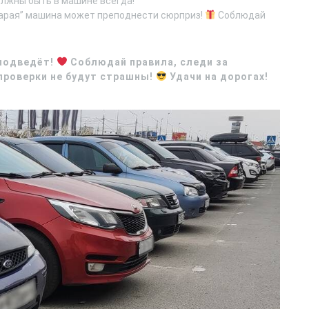
лжны быть в машине всегда!
тарая” машина может преподнести сюрприз!
Соблюдай
 подведёт!
Соблюдай правила, следи за
 проверки не будут страшны!
Удачи на дорогах!