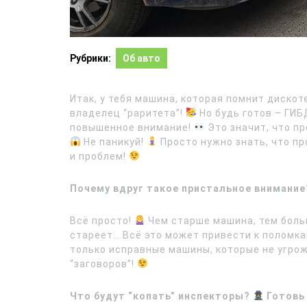
Рубрики:
Об авто
Итак, у тебя машина, которая помнит дискот
владелец “раритета”!
Но будь готов – ГИБ
повышенное внимание!
Это значит, что п
Не паникуй!
Просто нужно знать, что пр
и проблем!
Почему вдруг такое пристальное внимани
Всё просто!
Чем старше машина, тем больш
стареет… Всё это может привести к поломка
только исправные машины, которые не угро
“заговоров”!
Что будут “копать” инспекторы?
Готовь 