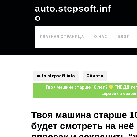
auto.stepsoft.inf
o
ГЛАВНАЯ СТРАНИЦА
О НАС
БЛОГ
auto.stepsoft.info
Об авто
Твоя машина старше 10 лет?
ГИБДД тепе
впросак и сохра
Твоя машина старше 1
будет смотреть на неё
впросак и сохранить “