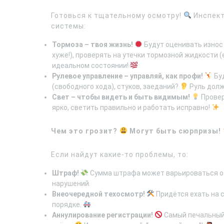
Готовься к тщательному осмотру!
Инспект
системы:
Тормоза – твоя жизнь!
Будут оценивать износ 
хуже!), проверять на утечки тормозной жидкости (е
идеальном состоянии!
Рулевое управление – управляй, как профи!
Буд
(свободного хода), стуков, заеданий?
Руль долж
Свет – чтобы видеть и быть видимым!
Провер
ярко, светить правильно и работать исправно!
Чем это грозит?
Могут быть сюрпризы!
Если найдут какие-то проблемы, то:
Штраф!
Сумма штрафа может варьироваться от
нарушений.
Внеочередной техосмотр!
Придётся ехать на 
порядке.
Аннулирование регистрации!
Самый печальный 