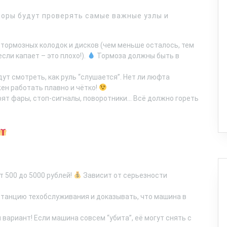
оры будут проверять самые важные узлы и
тормозных колодок и дисков (чем меньше осталось, тем
сли капает – это плохо!).
Тормоза должны быть в
ут смотреть, как руль “слушается”. Нет ли люфта
ен работать плавно и чётко!
ят фары, стоп-сигналы, поворотники… Всё должно гореть
 500 до 5000 рублей!
Зависит от серьезности
станцию техобслуживания и доказывать, что машина в
вариант! Если машина совсем “убита”, её могут снять с