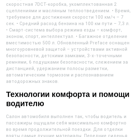
скоростная 7DCT-коробка, укомплектованная 2
сцеплениями и масляным теплоотведением. • Время,
требуемое для достижения скорости 100 км/ч – 7
сек. • Средний расход бензина на 100 км пути – 7,3 л.
• Смарт-система выбора режима езды – комфорт,
эконом, спорт, интеллектуал. • Багажное отделение
вместимостью 500 л. Обновленный Preface оснащен
многоуровневой защитой – устройствами активной
безопасности, детскими замками, 3-х-точечными
ремнями, 6 подушками безопасности, слежением за
дистанцией, удержанием полосы разметки,
автоматическим тормозом и распознаванием
автодорожных знаков.
Технологии комфорта и помощи
водителю
Салон автомобиля выполнен так, чтобы водитель и
пассажиры ощущали себя максимально комфортно
во время продолжительной поездки. Для отделки
взяты самые лучшие материалы. Передние сиденья