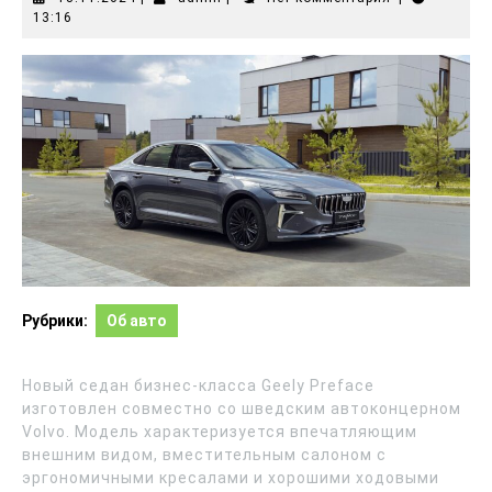
13:16
Рубрики:
Об авто
Новый седан бизнес-класса Geely Preface
изготовлен совместно со шведским автоконцерном
Volvo. Модель характеризуется впечатляющим
внешним видом, вместительным салоном с
эргономичными кресалами и хорошими ходовыми