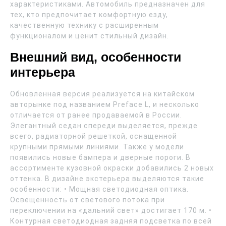
характеристиками. Автомобиль предназначен для
тех, кто предпочитает комфортную езду,
качественную технику с расширенным
функционалом и ценит стильный дизайн.
Внешний вид, особенности
интерьера
Обновленная версия реализуется на китайском
авторынке под названием Preface L, и несколько
отличается от ранее продаваемой в России.
Элегантный седан спереди выделяется, прежде
всего, радиаторной решеткой, оснащенной
крупными прямыми линиями. Также у модели
появились новые бампера и дверные пороги. В
ассортименте кузовной окраски добавились 2 новых
оттенка. В дизайне экстерьера выделяются такие
особенности: • Мощная светодиодная оптика.
Освещенность от светового потока при
переключении на «дальний свет» достигает 170 м. •
Контурная светодиодная задняя подсветка по всей