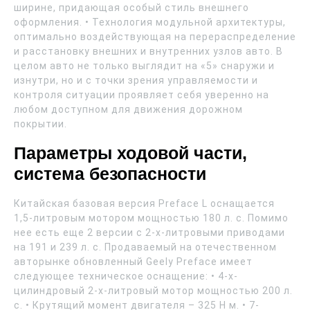
ширине, придающая особый стиль внешнего
оформления. • Технология модульной архитектуры,
оптимально воздействующая на перераспределение
и расстановку внешних и внутренних узлов авто. В
целом авто не только выглядит на «5» снаружи и
изнутри, но и с точки зрения управляемости и
контроля ситуации проявляет себя уверенно на
любом доступном для движения дорожном
покрытии.
Параметры ходовой части,
система безопасности
Китайская базовая версия Preface L оснащается
1,5-литровым мотором мощностью 180 л. с. Помимо
нее есть еще 2 версии с 2-х-литровыми приводами
на 191 и 239 л. с. Продаваемый на отечественном
авторынке обновленный Geely Preface имеет
следующее техническое оснащение: • 4-х-
цилиндровый 2-х-литровый мотор мощностью 200 л.
с. • Крутящий момент двигателя – 325 Н м. • 7-