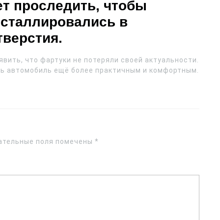
ет проследить, чтобы
сталлировались в
тверстия.
явить, что фартуки не потеряли своей актуальности.
ь автомобиль ещё более практичным и комфортным.
ательные поля помечены
*