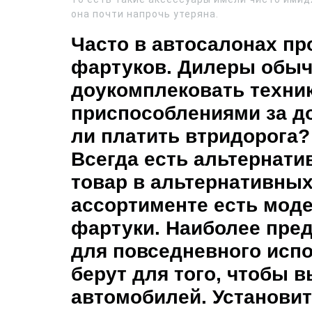
она почти напрочь утеряна.
Часто в автосалонах п
фартуков. Дилеры обыч
доукомплековать техни
приспособлениями за д
ли платить втридорога?
Всегда есть альтернат
товар в альтернативных
ассортименте есть мод
фартуки. Наиболее пре
для повседневного испо
берут для того, чтобы 
автомобилей. Установи