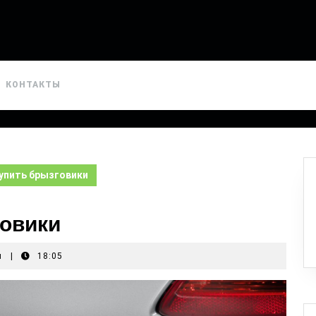
КОНТАКТЫ
упить брызговики
овики
я
|
18:05