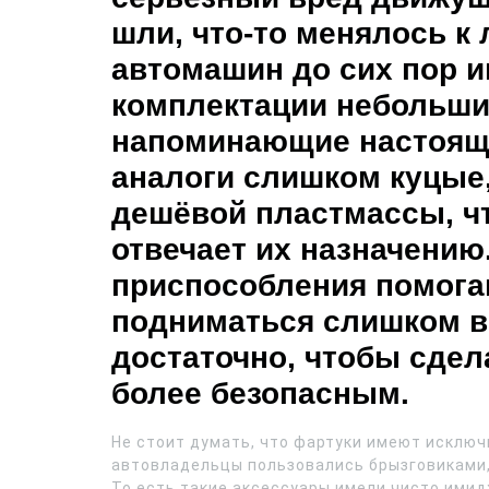
шли, что-то менялось к
автомашин до сих пор и
комплектации небольши
напоминающие настоящ
аналоги слишком куцые
дешёвой пластмассы, чт
отвечает их назначению
приспособления помога
подниматься слишком в
достаточно, чтобы сдел
более безопасным.
Не стоит думать, что фартуки имеют исключ
автовладельцы пользовались брызговиками,
То есть такие аксессуары имели чисто ими