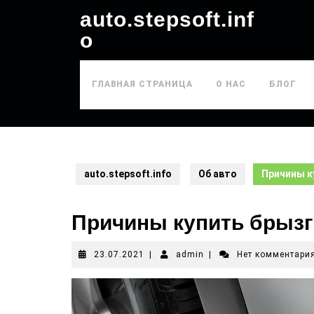
auto.stepsoft.inf
o
ГЛАВНАЯ СТРАНИЦА
О НАС
БЛОГ
auto.stepsoft.info
Об авто
Причины к
Причины купить брызг
23.07.2021
|
admin
|
Нет комментари