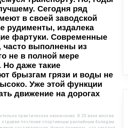
 лучшему. Сегодня ряд
меют в своей заводской
е рудименты, издалека
ие фартуки. Современные
, часто выполнены из
о не в полной мере
. Но даже такие
ют брызгам грязи и воды не
ысоко. Уже этой функции
ать движение на дорогах
ительно практическое назначение. В 20 веке многие
 отдавая почтение спортивным раллийным болидам.
джевую составляющую. Нужно понимать, что сегодня