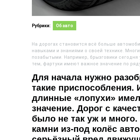
Рубрики:
Об авто
На дорогах становится всё больше автомоби
навыками и знаниями о своей технике. Мног
позабытыми. Например, брызговики сегодня
тем, фартуки имеют важное значение по ряд
Для начала нужно разоб
такие приспособления.
длинные «лопухи» имел
значение. Дорог с кач
было не так уж и много
камни из-под колёс авт
серьёзный вред движущ