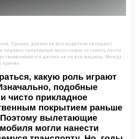
лей. Однако, далеко не все водители обладают
ие недавно популярные аксессуары остались почти
 устанавливаются далеко не на все машины. Между
у причин.
раться, какую роль играют
 Изначально, подобные
и чисто прикладное
ественным покрытием раньше
. Поэтому вылетающие
омобиля могли нанести
емуся транспорту. Но, годы