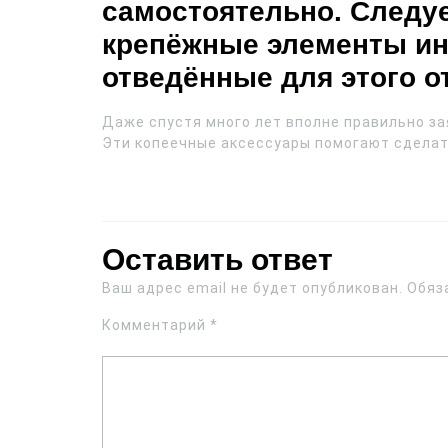
самостоятельно. Следу
крепёжные элементы ин
отведённые для этого о
Даже спустя много лет вполне правильно за
Эти копеечные аксессуары помогают сделат
Оставить ответ
Ваш адрес email не будет опубликован.
Обяз
Комментарий
*