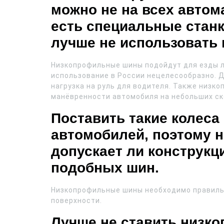
можно не на всех автома
есть специальные стан
лучше не использовать 
Низкопрофильные шины подойдут для езды л
использование в России нецелесообразно. Д
нагрузка на руль для водителя. Также низ
манёвренности автомобиля на небольших ск
Поставить такие колеса
автомобилей, поэтому н
допускает ли конструкц
подобных шин.
Низкопрофильные шины необходимо правильн
поверхности.
Лучше не ставить низк