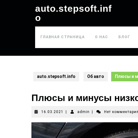
auto.stepsoft.inf
o
ГЛАВНАЯ СТРАНИЦА
О НАС
БЛОГ
auto.stepsoft.info
Об авто
Плюсы и м
Плюсы и минусы низк
16.03.2021
|
admin
|
Нет комментари