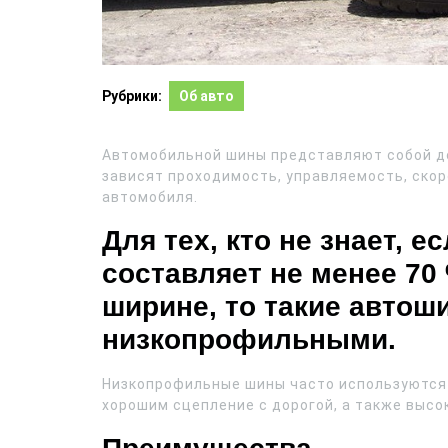
Рубрики:
Об авто
Автомобильной шины представляют собой до
зависят проходимость, управляемость, ско
автомобиля.
Для тех, кто не знает,
составляет не менее 70
ширине, то такие авто
низкопрофильными.
Низкопрофильные шины часто используются 
хорошим сцепление с дорогой, а также выс