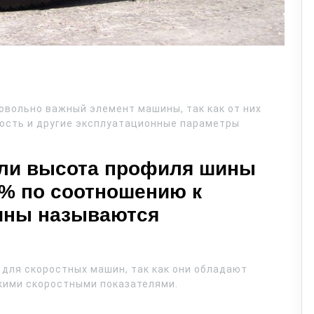
вольно важный элемент машины, так как от них
рость и другие эксплуатационные параметры
 если высота профиля шины
 % по соотношению к
шины называются
для скоростных машин, так как они обладают
окими скоростными показателями.