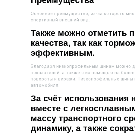
Преимущества
Основное преимущество, из-за которого мн
спортивный внешний вид.
Также можно отметить
качества, так как тормо
эффективным.
Благодаря низкопрофильным шинам можно д
показателей, а также с их помощью на боле
повороты и виражи. Низкопрофильные шины 
автомобиля.
За счёт использования
вместе с легкосплавны
массу транспортного ср
динамику, а также сокра