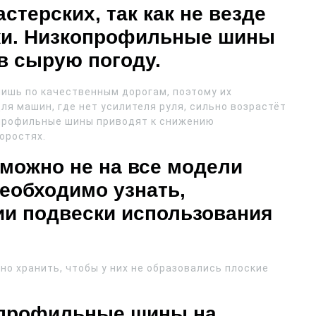
стерских, так как не везде
ки. Низкопрофильные шины
в сырую погоду.
ишь по качественным дорогам, поэтому их
ля машин, где нет усилителя руля, сильно возрастёт
копрофильные шины приводят к снижению
оростях.
 можно не на все модели
еобходимо узнать,
ии подвески использования
о хранить, чтобы у них не образовались плоские
опрофильные шины на