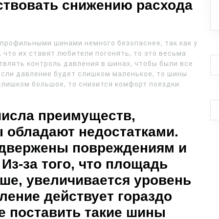
бствовать снижению расхода
профильными шинами немного безопаснее, так как у
, что их ставят любители погонять, то это весьма
влять контроль давления в шинах, чтобы были все
Если давление будет слишком маленькое, то шины
слишком большое, то снизится комфорт поездки.
числа преимуществ,
 обладают недостатками.
одвержены повреждениям и
Из-за того, что площадь
ьше, увеличивается уровень
ление действует гораздо
же поставить такие шины