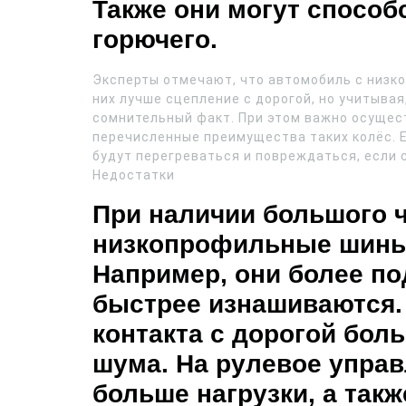
Также они могут спосо
горючего.
Эксперты отмечают, что автомобиль с низко
них лучше сцепление с дорогой, но учитывая
сомнительный факт. При этом важно осущест
перечисленные преимущества таких колёс. 
будут перегреваться и повреждаться, если 
Недостатки
При наличии большого 
низкопрофильные шины
Например, они более п
быстрее изнашиваются. 
контакта с дорогой бол
шума. На рулевое управ
больше нагрузки, а так