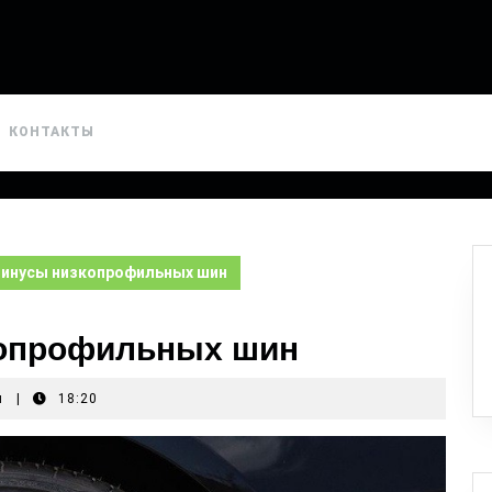
КОНТАКТЫ
инусы низкопрофильных шин
опрофильных шин
я
|
18:20