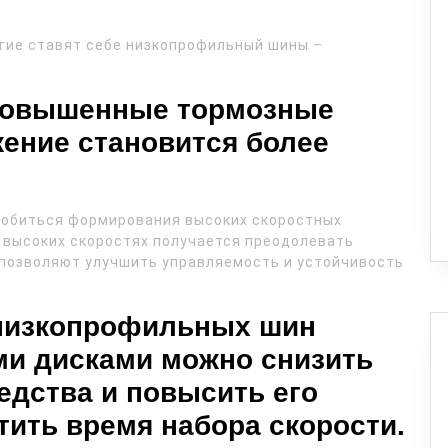
огие ставят себе низкопрофильный шины –
 повышенные тормозные
жение становится более
обиться формирования высоких скоростных
е высоких скоростях получается преодолевать
позволяют улучшить управляемость и устойчивость
 низкопрофильных шин
ми дисками можно снизить
едства и повысить его
тить время набора скорости.