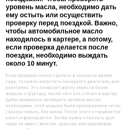
уровень масла, необходимо дать
ему остыть или осуществить
проверку перед поездкой. Важно,
чтобы автомобильное масло
находилось в картере, а потому,
если проверка делается после
поездки, необходимо выждать
около 10 минут.
Если проверку нужно сделать в холодное время
года, то нужно запустить ненадолго двигатель для
разогрева. Это позволит маслу обрести более
жидкую структуру, после чего оно стечет в картер.
Дабы правильно проверить уровень масла,
необходимо, чтоб машина была припаркована четко
горизонтально, без крена. После этого открывается
капот и фиксируется. Затем нужно отыскать щуп:
чаще он имеет желтую, красную или оранжевую