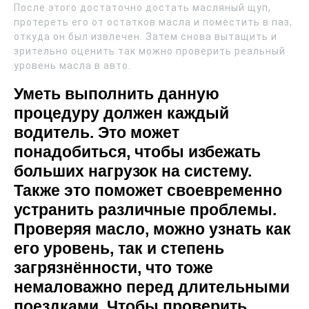
После этого достаточно достать масляный щуп,
протереть его от остатков масла и поместить в паз,
откуда он был извлечен. Затем снова вытащить и
зрительно оценить так можно проверить реальный
уровень масла в авто.
Уметь выполнить данную
процедуру должен каждый
водитель. Это может
понадобиться, чтобы избежать
больших нагрузок на систему.
Также это поможет своевременно
устранить различные проблемы.
Проверяя масло, можно узнать как
его уровень, так и степень
загрязнённости, что тоже
немаловажно перед длительными
поездками. Чтобы проверить