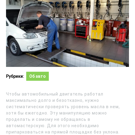
Рубрики:
Об авто
Чтобы автомобильный двигатель работал
максимально долго и безотказно, нужно
систематически проверять уровень масла в нем,
хотя бы ежегодно. Эту манипуляцию можно
проделать и самому не обращаясь в
автомастерскую. Для этого необходимо
припарковаться на прямой площадке без уклона.