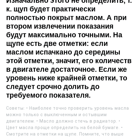
Изначально этого не определить, т.
к. щуп будет практически
полностью покрыт маслом. А при
втором извлечении показания
будут максимально точными. На
щупе есть две отметки: если
маслом испачкано до середины
этой отметки, значит, его количеств
в двигателе достаточное. Если же
уровень ниже крайней отметки, то
следует срочно долить до
требуемого показателя.
Советы: • Наиболее точно проверить уровень масла
можно только с выключенным и остывшим
двигателем. • Масло должно стечь в радиатор. •
Цвет масла проще определить на белой бумаге. •
Смотрите на отметки на щупе. Помните, что выше