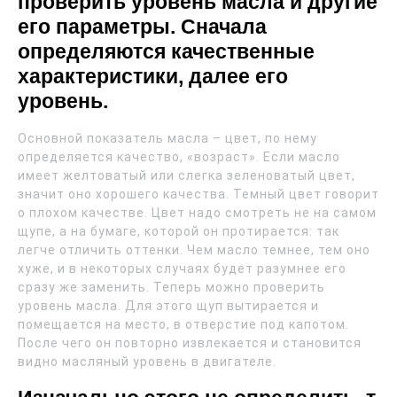
проверить уровень масла и другие
его параметры. Сначала
определяются качественные
характеристики, далее его
уровень.
Основной показатель масла – цвет, по нему
определяется качество, «возраст». Если масло
имеет желтоватый или слегка зеленоватый цвет,
значит оно хорошего качества. Темный цвет говорит
о плохом качестве. Цвет надо смотреть не на самом
щупе, а на бумаге, которой он протирается: так
легче отличить оттенки. Чем масло темнее, тем оно
хуже, и в некоторых случаях будет разумнее его
сразу же заменить. Теперь можно проверить
уровень масла. Для этого щуп вытирается и
помещается на место, в отверстие под капотом.
После чего он повторно извлекается и становится
видно масляный уровень в двигателе.