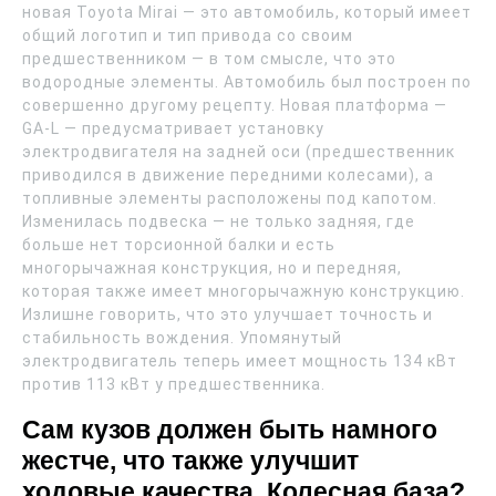
новая Toyota Mirai — это автомобиль, который имеет
общий логотип и тип привода со своим
предшественником — в том смысле, что это
водородные элементы. Автомобиль был построен по
совершенно другому рецепту. Новая платформа —
GA-L — предусматривает установку
электродвигателя на задней оси (предшественник
приводился в движение передними колесами), а
топливные элементы расположены под капотом.
Изменилась подвеска — не только задняя, где
больше нет торсионной балки и есть
многорычажная конструкция, но и передняя,
которая также имеет многорычажную конструкцию.
Излишне говорить, что это улучшает точность и
стабильность вождения. Упомянутый
электродвигатель теперь имеет мощность 134 кВт
против 113 кВт у предшественника.
Сам кузов должен быть намного
жестче, что также улучшит
ходовые качества. Колесная база?