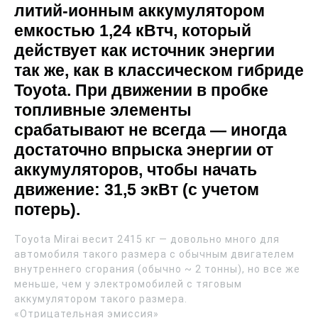
литий-ионным аккумулятором
емкостью 1,24 кВтч, который
действует как источник энергии
так же, как в классическом гибриде
Toyota. При движении в пробке
топливные элементы
срабатывают не всегда — иногда
достаточно впрыска энергии от
аккумуляторов, чтобы начать
движение: 31,5 экВт (с учетом
потерь).
Toyota Mirai весит 2415 кг — довольно много для
автомобиля такого размера с обычным двигателем
внутреннего сгорания (обычно ~ 2 тонны), но все же
меньше, чем у электромобилей с тяговым
аккумулятором такого размера.
«Отрицательная эмиссия»