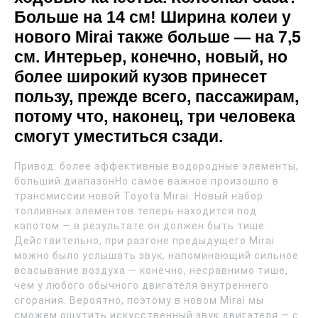
Больше на 14 см! Ширина колеи у
нового Mirai также больше — на 7,5
см. Интерьер, конечно, новый, но
более широкий кузов принесет
пользу, прежде всего, пассажирам,
потому что, наконец, три человека
смогут уместиться сзади.
Привод: более эффективные водородные элементы,
больший диапазонНо самое важное произошло в
трансмиссии новой Toyota Mirai. Новый набор
топливных элементов теперь находится под
капотом — в результате он должен быть тише.
Действительно, при разгоне предыдущего Mirai
можно было услышать звук, напоминающий сильное
всасывание воздуха — конечно, несравнимо тише,
чем у любого обычного двигателя внутреннего
сгорания. Вероятно, поэтому в новом Mirai мы
сможем ощутить искусственный звук двигателя — с