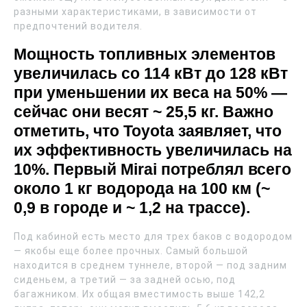
разными характеристиками, в зависимости от
предпочтений водителя.
Мощность топливных элементов
увеличилась со 114 кВт до 128 кВт
при уменьшении их веса на 50% —
сейчас они весят ~ 25,5 кг. Важно
отметить, что Toyota заявляет, что
их эффективность увеличилась на
10%. Первый Mirai потреблял всего
около 1 кг водорода на 100 км (~
0,9 в городе и ~ 1,2 на трассе).
Под кабиной есть место для трех баков с водородом
— якобы еще более прочных. Самый большой
находится в среднем туннеле, второй — под задним
сиденьем, а третий — за задней осью, под
багажником. Их общая вместимость выше 142,2