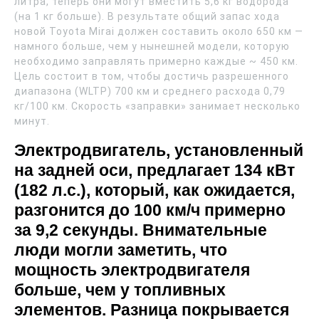
литра, теперь они могут вместить 5,6 кг водорода
(на 1 кг больше). В результате общий запас хода
новой Toyota Mirai должен составить около 650 км —
намного больше, чем у нынешней модели, которую
необходимо заправлять примерно каждые ~ 450 км.
Цель состоит в том, чтобы достичь разрешенного
диапазона (WLTP) 700 км и среднего расхода 0,79
кг/100 км. Скорость «заправки» занимает несколько
минут.
Электродвигатель, установленный
на задней оси, предлагает 134 кВт
(182 л.с.), который, как ожидается,
разгонится до 100 км/ч примерно
за 9,2 секунды. Внимательные
люди могли заметить, что
мощность электродвигателя
больше, чем у топливных
элементов. Разница покрывается