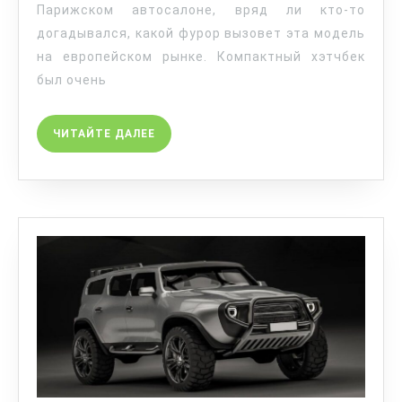
Парижском автосалоне, вряд ли кто-то
догадывался, какой фурор вызовет эта модель
на европейском рынке. Компактный хэтчбек
был очень
ЧИТАЙТЕ ДАЛЕЕ