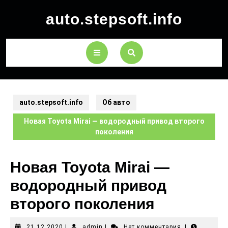
auto.stepsoft.info
auto.stepsoft.info
Об авто
Новая Toyota Mirai — водородный привод второго
поколения
Новая Toyota Mirai —
водородный привод
второго поколения
21.12.2020
|
admin
|
Нет комментария
|