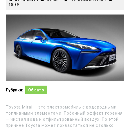
15:39
Рубрики:
Об авто
Toyota Mirai — это электромобиль с водородными
топливными элементами. Побочный эффект горения
— чистая вода и отфильтрованный воздух. По этой
причине Toyota может похвастаться не столько