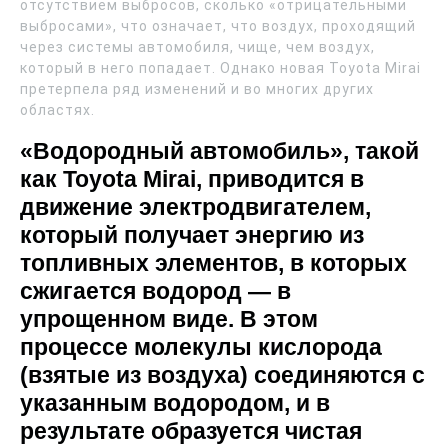
отсутствием выбросов, сколько «отрицательными
выбросами», что означает, что воздух, проходящий
через системы автомобиля, чище, чем воздух,
который в него попадает. Однако новая Toyota Mirai
претерпела ряд изменений и во многих других
областях.
«Водородный автомобиль», такой
как Toyota Mirai, приводится в
движение электродвигателем,
который получает энергию из
топливных элементов, в которых
сжигается водород — в
упрощенном виде. В этом
процессе молекулы кислорода
(взятые из воздуха) соединяются с
указанным водородом, и в
результате образуется чистая