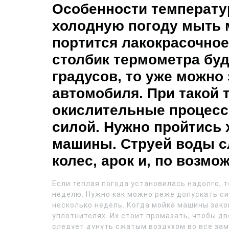
Особенности температу
холодную погоду мыть м
портится лакокрасочное
столбик термометра буд
градусов, то уже можно
автомобиля. При такой 
окислительные процесс
силой. Нужно пройтись 
машины. Струей воды сл
колес, арок и, по возмо
Если теплая погода установилась надолго, 
неделю. Нужно как можно реже допускать си
несколько недель. Когда мойка машины зако
уплотнителях. Их стоит промазать, чтобы дв
следует дунуть сжатым воздухом во все за