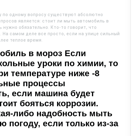
у по одному вопросу существуют абсолютно
просов является: стоит ли мыть автомобиль в
 нужно обязательно. Кто-то говорит, что
 На самом деле все просто, если на улице сильный
олее теплое время.
обиль в мороз Если
кольные уроки по химии, то
ри температуре ниже -8
льные процессы
ть, если машина будет
стоит бояться коррозии.
кая-либо надобность мыть
 погоду, если только из-за