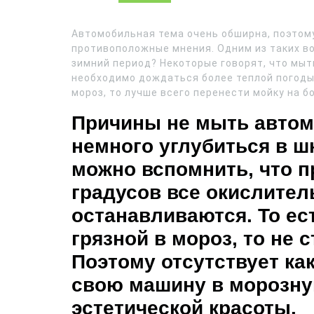
Автомобильная тема очень обширна, поэтом
противоположные мнения. Одним из таких во
зимний период? Некоторые говорят, что мыть
необходимо дождаться более теплой погоды.
мороз, то лучше всего перенести мойку на б
Причины не мыть автом
немного углубиться в ш
можно вспомнить, что п
градусов все окислите
останавливаются. То ес
грязной в мороз, то не 
Поэтому отсутствует ка
свою машину в морозную
эстетической красоты.