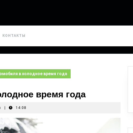
КОНТАКТЫ
омобиля в холодное время года
олодное время года
я
|
14:08