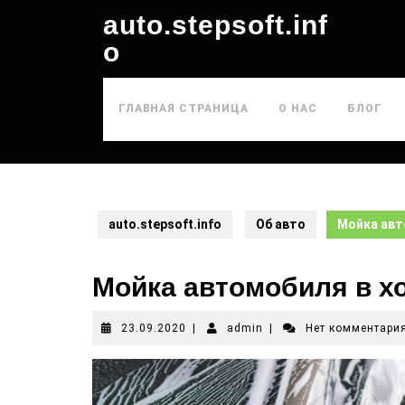
auto.stepsoft.inf
o
ГЛАВНАЯ СТРАНИЦА
О НАС
БЛОГ
auto.stepsoft.info
Об авто
Мойка авт
Мойка автомобиля в х
23.09.2020
|
admin
|
Нет комментари