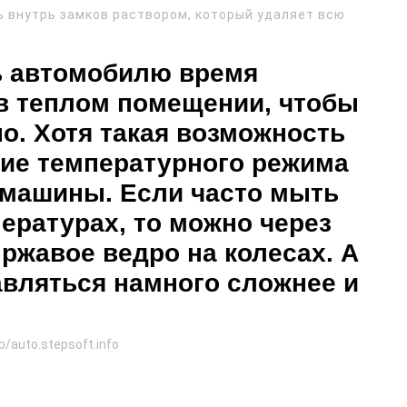
ь внутрь замков раствором, который удаляет всю
ь автомобилю время
 в теплом помещении, чтобы
о. Хотя такая возможность
ние температурного режима
 машины. Если часто мыть
ературах, то можно через
 ржавое ведро на колесах. А
авляться намного сложнее и
/auto.stepsoft.info