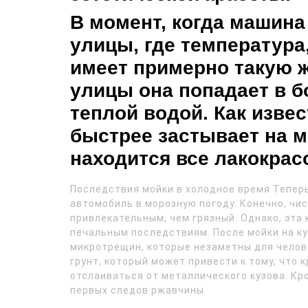
В момент, когда машина
улицы, где температура,
имеет примерно такую ж
улицы она попадает в бо
теплой водой. Как извес
быстрее застывает на м
находится все лакокра
Последствия мойки в холодное время Теперь
автомобиль в морозную погоду. Конечно, чи
привлекательным, чем грязный. Однако, эта
печальным последствиям. После мойки на ку
микротрещин, которые незаметны для челов
грунт, который может привести к тому, что 
отслаиваться от металлического кузова. Кр
первых следов ржавчины.