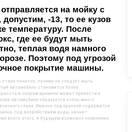
 отправляется на мойку с
 допустим, -13, то ее кузов
е температуру. После
кс, где ее будут мыть
тно, теплая водя намного
орозе. Поэтому под угрозой
сочное покрытие машины.
 стало понятно, почему не следует мыть
стый автомобиль становится более
 красота в скором времени может привести к
зове автомобиля образуется очень много
еческого глаза. Именно под краской содержится
краска, под воздействием воды, начнет
оме всего этого, в будущем возможно появление