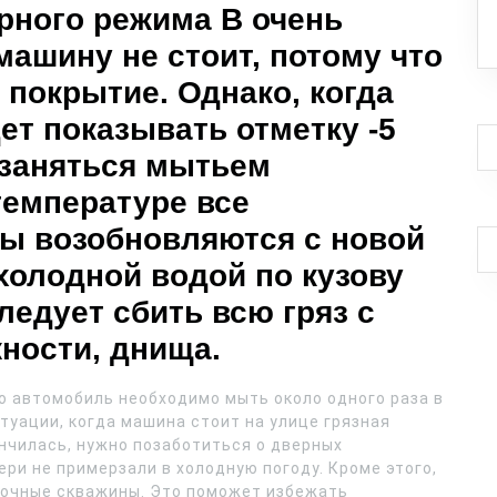
рного режима В очень
ашину не стоит, потому что
 покрытие. Однако, когда
ет показывать отметку -5
 заняться мытьем
температуре все
ы возобновляются с новой
холодной водой по кузову
едует сбить всю гряз с
жности, днища.
то автомобиль необходимо мыть около одного раза в
туации, когда машина стоит на улице грязная
нчилась, нужно позаботиться о дверных
ери не примерзали в холодную погоду. Кроме этого,
мочные скважины. Это поможет избежать