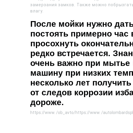
замерзания замков. Также можно побрызгат
влагу.
После мойки нужно дат
постоять примерно час
просохнуть окончательн
редко встречается. Зна
очень важно при мытье
машину при низких темп
несколько лет получить
от следов коррозии изб
дороже.
https://www. /ob_avto/https://www. /autolombardspb