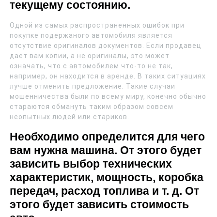
текущему состоянию.
Одной из самых распространенных ошибок при
покупке подержаного автомобиля является
отсутствие оригиналов документов. Если продавец
дает вам копии, а не оригиналы, это может
означать, что с автомобилем что-то не так,
например, он находится в аренде. В таких ситуациях
лучше отменить предложение. Такие случаи
мошенничества были по всему миру, конечно обычно
стараются обмануть таким образом совсем
неопытных людей или стариков.
Необходимо определится для чего
вам нужна машина. От этого будет
зависить выбор технических
характеристик, мощность, коробка
передач, расход топлива и т. д. От
этого будет зависить стоимость