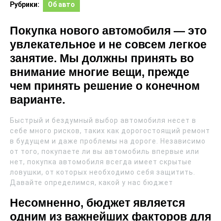
Рубрики:
Об авто
Покупка нового автомобиля — это
увлекательное и не совсем легкое
занятие. Мы должны принять во
внимание многие вещи, прежде
чем принять решение о конечном
варианте.
Быстрый и бездумный выбор автомобиля несет в
себе много рисков, таких как дорогостоящий ремонт
в будущем и даже проблемы на дороге. Независимо
от того, покупаете ли вы автомобиль впервые или
нет, покупка автомобиля всегда имеет скрытые
ловушки, от которых необходимо себя защитить.
Давайте определимся, какой у нас бюджет
Несомненно, бюджет является
одним из важнейших факторов для