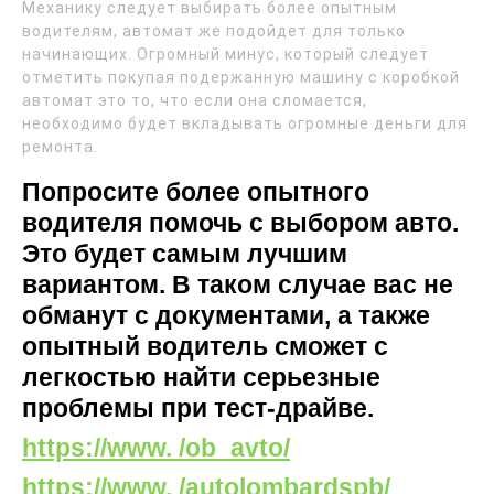
Механику следует выбирать более опытным
водителям, автомат же подойдет для только
начинающих. Огромный минус, который следует
отметить покупая подержанную машину с коробкой
автомат это то, что если она сломается,
необходимо будет вкладывать огромные деньги для
ремонта.
Попросите более опытного
водителя помочь с выбором авто.
Это будет самым лучшим
вариантом. В таком случае вас не
обманут с документами, а также
опытный водитель сможет с
легкостью найти серьезные
проблемы при тест-драйве.
https://www. /ob_avto/
https://www. /autolombardspb/