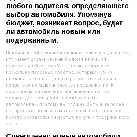
любого водителя, определяющего
выбор автомобиля. Упомянув
бюджет, возникает вопрос, будет
ли автомобиль новым или
подержанным.
Новая или подержанная машина Если вы один из тех,
кто имеет ограниченный бюджет или ищет
подержанный автомобиль, то мы дадим вам
несколько полезных советов, которым нужно
следовать, чтобы сделать разумный выбор и не
попасться на мошенническое предложение. К
сожалению, самые большие мошенничества
происходят при продаже подержанных
автомобилей, поэтому вы должны быть еще более
осторожны. Полный осмотр автомобиля является
просто обязательной частью покупки подержанного
авто.
Совершенно новые автомобили