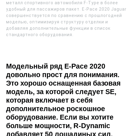
металл спортивного автомобиля F-Type в более
удобный для пассажиров пакет. E-Pace 2020 Jaguar
совершенствуется по сравнению с прошлогодней
моделью, оптимизируя структуру отделки и
добавляя дополнительные функции в список
стандартного оборудования.
Модельный ряд E-Pace 2020
довольно прост для понимания.
Это хорошо оснащенная базовая
модель, за которой следует SE,
которая включает в себя
дополнительное роскошное
оборудование. Если вы хотите
больше мощности, R-Dynamic
добавляет 50 лошадиных сил.