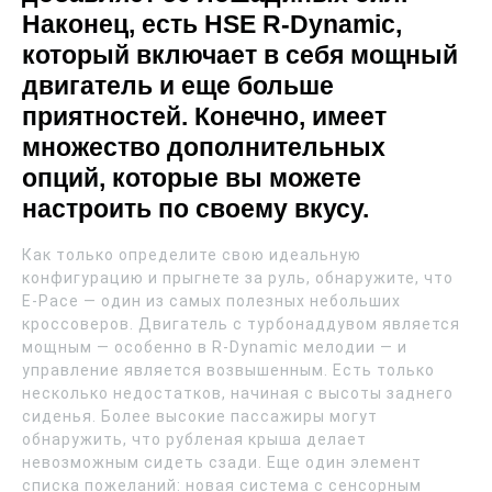
Наконец, есть HSE R-Dynamic,
который включает в себя мощный
двигатель и еще больше
приятностей. Конечно, имеет
множество дополнительных
опций, которые вы можете
настроить по своему вкусу.
Как только определите свою идеальную
конфигурацию и прыгнете за руль, обнаружите, что
E-Pace — один из самых полезных небольших
кроссоверов. Двигатель с турбонаддувом является
мощным — особенно в R-Dynamic мелодии — и
управление является возвышенным. Есть только
несколько недостатков, начиная с высоты заднего
сиденья. Более высокие пассажиры могут
обнаружить, что рубленая крыша делает
невозможным сидеть сзади. Еще один элемент
списка пожеланий: новая система с сенсорным