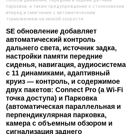
полосы движения, передний и задний датчики
парковки, а также предупреждение о столкновении
вперед и смягчение с автоматическим
торможением на низкой скорости.
SE обновление добавляет
автоматический контроль
дальнего света, источник задка,
настройки памяти передние
сиденья, навигация, аудиосистема
с 11 динамиками, адаптивный
круиз — контроль, и содержимое
двух пакетов: Connect Pro (а Wi-Fi
точка доступа) и Парковка
(автоматическая параллельная и
перпендикулярная парковка,
камера с объемным обзором и
сигнализация заднего