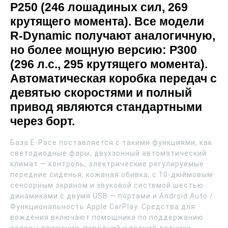
P250 (246 лошадиных сил, 269
крутящего момента). Все модели
R-Dynamic получают аналогичную,
но более мощную версию: P300
(296 л.с., 295 крутящего момента).
Автоматическая коробка передач с
девятью скоростями и полный
привод являются стандартными
через борт.
База E-Pace поставляется с такими функциями, как
светодиодные фары, двухзонный автоматический
климат — контроль, электрические регулируемые
передние сиденья, кожаная обивка, с 10-дюймовым
сенсорным экраном и звуковой системой шестью
динамиками с двумя USB — портами и Android Auto /
Функциональность Apple CarPlay. Средства для
вождения включают помощника по поддержанию