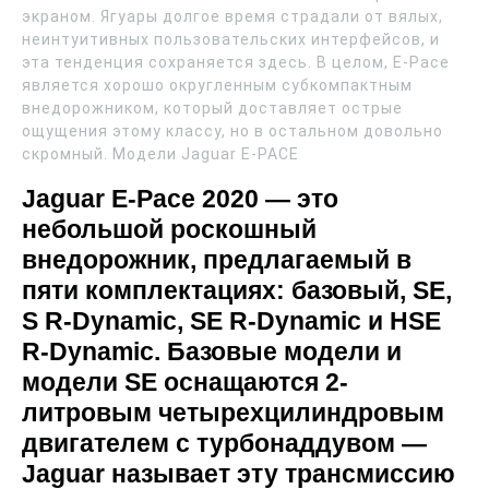
экраном. Ягуары долгое время страдали от вялых,
неинтуитивных пользовательских интерфейсов, и
эта тенденция сохраняется здесь. В целом, E-Pace
является хорошо округленным субкомпактным
внедорожником, который доставляет острые
ощущения этому классу, но в остальном довольно
скромный. Модели Jaguar E-PACE
Jaguar E-Pace 2020 — это
небольшой роскошный
внедорожник, предлагаемый в
пяти комплектациях: базовый, SE,
S R-Dynamic, SE R-Dynamic и HSE
R-Dynamic. Базовые модели и
модели SE оснащаются 2-
литровым четырехцилиндровым
двигателем с турбонаддувом —
Jaguar называет эту трансмиссию