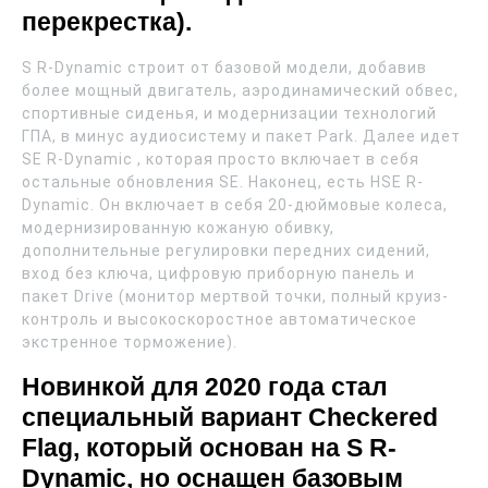
перекрестка).
S R-Dynamic строит от базовой модели, добавив
более мощный двигатель, аэродинамический обвес,
спортивные сиденья, и модернизации технологий
ГПА, в минус аудиосистему и пакет Park. Далее идет
SE R-Dynamic , которая просто включает в себя
остальные обновления SE. Наконец, есть HSE R-
Dynamic. Он включает в себя 20-дюймовые колеса,
модернизированную кожаную обивку,
дополнительные регулировки передних сидений,
вход без ключа, цифровую приборную панель и
пакет Drive (монитор мертвой точки, полный круиз-
контроль и высокоскоростное автоматическое
экстренное торможение).
Новинкой для 2020 года стал
специальный вариант Checkered
Flag, который основан на S R-
Dynamic, но оснащен базовым