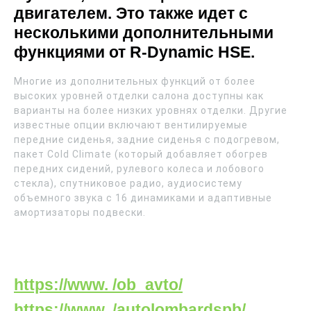
двигателем. Это также идет с
несколькими дополнительными
функциями от R-Dynamic HSE.
Многие из дополнительных функций от более
высоких уровней отделки салона доступны как
варианты на более низких уровнях отделки. Другие
известные опции включают вентилируемые
передние сиденья, задние сиденья с подогревом,
пакет Cold Climate (который добавляет обогрев
передних сидений, рулевого колеса и лобового
стекла), спутниковое радио, аудиосистему
объемного звука с 16 динамиками и адаптивные
амортизаторы подвески.
https://www. /ob_avto/
https://www. /autolombardspb/