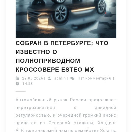
СОБРАН В ПЕТЕРБУРГЕ: ЧТО
ИЗВЕСТНО О
ПОЛНОПРИВОДНОМ
КРОССОВЕРЕ ESTEO MX
29.06.2026
|
admin
|
Нет комментария
|
14:58
Автомобильный рынок России продолжает
перетряхиваться с завидной
регулярностью, и очередной громкий анонс
прилетел из Северной столицы. Холдинг
АГР, уже знакомый нам по семейству Solaris,