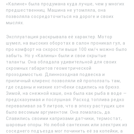
«Калине» была продумана куда лучше, чем у многих
предшественниц. Машина не утомляла, она
позволяла сосредоточиться на дороге и своих
мыслях.
Эксплуатация раскрывала её характер. Мотор
шумел, на высоких оборотах в салон проникал гул, а
про комфорт на скорости выше 100 км/ч можно было
забыть. Но у «Калины» были и свои скрытые
таланты. Она обладала удивительной для своих
скромных габаритов геометрической
проходимостью. Длинноходная подвеска и
приличный клиренс позволяли ей проползать там,
где седаны и низкие хэтчбеки садились на брюхо.
Зимой, на снежной каше, она была как рыба в воде —
предсказуемая и послушная. Расход топлива редко
переваливал за 9 литров, что в эпоху растущих цен
было весомым аргументом. Она ломалась, да.
Славились своими капризами датчики, термостат,
шаровые опоры. Но любой сантехник или электрик из
соседнего подъезда мог починить её за копейки, а