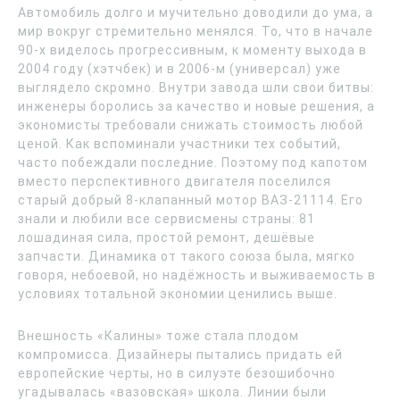
Автомобиль долго и мучительно доводили до ума, а
мир вокруг стремительно менялся. То, что в начале
90-х виделось прогрессивным, к моменту выхода в
2004 году (хэтчбек) и в 2006-м (универсал) уже
выглядело скромно. Внутри завода шли свои битвы:
инженеры боролись за качество и новые решения, а
экономисты требовали снижать стоимость любой
ценой. Как вспоминали участники тех событий,
часто побеждали последние. Поэтому под капотом
вместо перспективного двигателя поселился
старый добрый 8-клапанный мотор ВАЗ-21114. Его
знали и любили все сервисмены страны: 81
лошадиная сила, простой ремонт, дешёвые
запчасти. Динамика от такого союза была, мягко
говоря, небоевой, но надёжность и выживаемость в
условиях тотальной экономии ценились выше.
Внешность «Калины» тоже стала плодом
компромисса. Дизайнеры пытались придать ей
европейские черты, но в силуэте безошибочно
угадывалась «вазовская» школа. Линии были