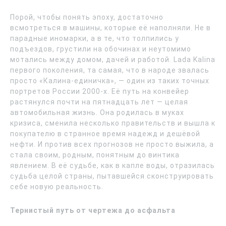
Порой, чтобы понять эпоху, достаточно
всмотреться в машины, которые её наполняли. Не в
парадные иномарки, а в те, что толпились у
подъездов, грустили на обочинах и неутомимо
мотались между домом, дачей и работой. Lada Kalina
первого поколения, та самая, что в народе звалась
просто «Калина-единичка», — один из таких точных
портретов России 2000-х. Её путь на конвейер
растянулся почти на пятнадцать лет — целая
автомобильная жизнь. Она родилась в муках
кризиса, сменила несколько правительств и вышла к
покупателю в странное время надежд и дешёвой
нефти. И против всех прогнозов не просто выжила, а
стала своим, родным, понятным до винтика
явлением. В её судьбе, как в капле воды, отразилась
судьба целой страны, пытавшейся сконструировать
себе новую реальность.
Тернистый путь от чертежа до асфальта