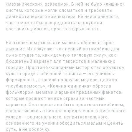
«механической», осязаемой. В ней не было «лишних»
систем, которые могли сломаться и требовать
диагностического компьютера. Её неисправность
часто можно было определить на слух или
поставить диагноз, просто открыв капот.
На вторичном рынке эти машины обрели второе
дыхание. Их покупают как первый автомобиль для
сына-студента, как «дачную тягловую силу», как
бюджетный вариант для таксистов в маленьких
городах. Простой 8-клапанный мотор стал объектом
культа среди любителей тюнинга — его учились
форсировать, ставили на другие модели, ценя за
«неубиваемость». «Калина-единичка» обросла
фольклором, мемами и армией преданных фанатов,
которые прощают ей все огрехи за честный
характер. Она перестала быть просто автомобилем,
превратившись в символ определённого жизненного
уклада — рационального, непритязательного,
основанного на умении обходиться малым и ценить
суть, а не оболочку.