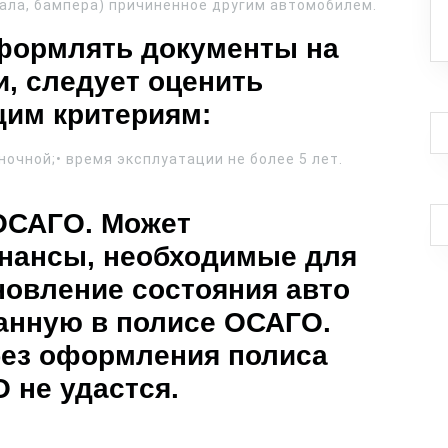
кала, бампера) причинённое другим автомобилем.
оформлять документы на
и, следует оценить
им критериям:
очной;• время эксплуатации не более 5 лет.
ОСАГО. Может
инансы, необходимые для
новление состояния авто
анную в полисе ОСАГО.
без оформления полиса
 не удастся.