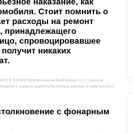
рьёзное наказание, как
омобиля. Стоит помнить о
ает расходы на ремонт
а, принадлежащего
Лицо, спровоцировавшее
 получит никаких
ат.
ляется более правильным выбором со стороны
итывает самые разнообразные риски, к ним можно
(столкновение с фонарным