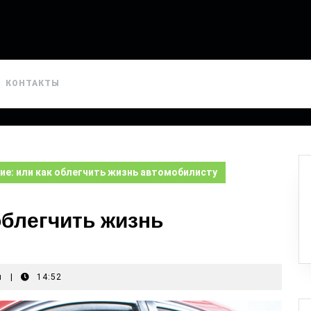
КОНТАКТЫ
ие: или как облегчить жизнь автомобилисту
облегчить жизнь
я
|
14:52