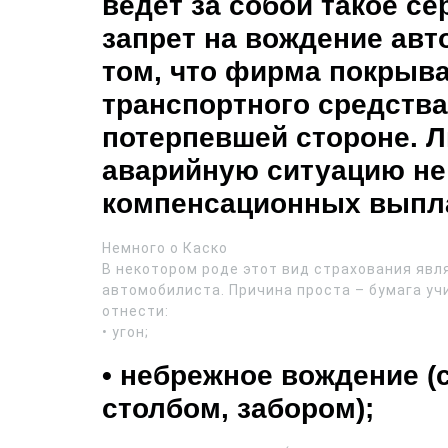
ведёт за собой такое се
запрет на вождение авт
том, что фирма покрыв
транспортного средств
потерпевшей стороне. 
аварийную ситуацию не
компенсационных выпл
Немного о Каско
В некотором роде этот вид страхования яв
автомобилиста. Причина проста – бумага уч
отнести:
• угон;
• небрежное вождение 
столбом, забором);