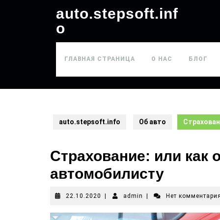
auto.stepsoft.inf
o
ГЛАВНАЯ СТРАНИЦА
О НАС
БЛОГ
auto.stepsoft.info
Об авто
Страхован
Страхование: или как 
автомобилисту
22.10.2020
|
admin
|
Нет комментари