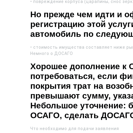
• повреждение корпуса (царапины, снос зер
Но прежде чем идти и 
регистрацию этой услуг
автомобиль по следующ
• стоимость имущества составляет ниже рын
Немного о ДОСАГО
Хорошее дополнение к 
потребоваться, если ф
покрытия трат на возоб
превышают сумму, указ
Небольшое уточнение: 
ОСАГО, сделать ДОСАГО
Что необходимо для подачи заявления