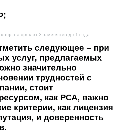
Ф;
вор, на срок от 3-х месяцев до 1 года.
отметить следующее – при
ых услуг, предлагаемых
можно значительно
новении трудностей с
пании, стоит
ресурсом, как РСА, важно
ие критерии, как лицензия
путация, и доверенность
в.