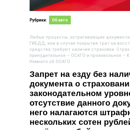
Рубрики:
Об авто
Любые процессы, затрагивающие документир
ГИБДД, или в случае покрытия трат на вос
средства требуют наличия страховки. Стра
принудительное – ОСАГО и произвольное – К
Немного об ОСАГО
Запрет на езду без нал
документа о страховани
законодательном уровне
отсутствие данного док
него налагаются штрафн
нескольких сотен рубле