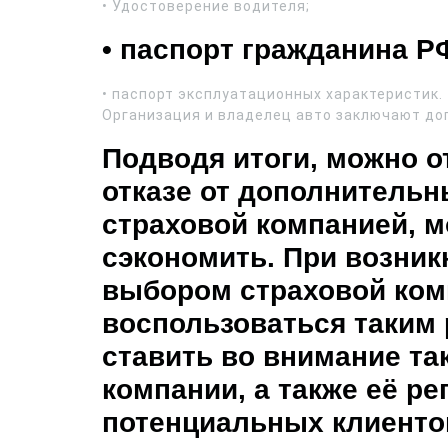
• Удостоверение водителя;
• паспорт гражданина Р
• паспорт эксплуатационных характеристик.
Организация и владелец авто заключают дого
Подводя итоги, можно 
отказе от дополнительн
страховой компанией, 
сэкономить. При возник
выбором страховой ком
воспользоваться таким 
ставить во внимание так
компании, а также её ре
потенциальных клиенто