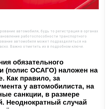
ование автомобиля, будь то регистрация в органах
становление работоспособности транспортного
хование автомобиля может подразделяться на
аско. Важно отметить их в подробном ключе.
ичия обязательного
и (полис ОСАГО) наложен на
. Как правило, за
умента у автомобилиста, на
ые санкции, в размере
й. Неоднократный случай