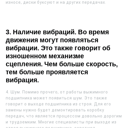
износе, диски буксуют и на других передачах.
3. Наличие вибраций. Во время
движения могут появляться
вибрации. Это также говорит об
изношенном механизме
сцепления. Чем больше скорость,
тем больше проявляется
вибрация.
4. Шум. Помимо прочего, от работы выжимного
подшипника может появиться шум. Это также
говорит о выходе подшипника из строя. Для его
замены нужно будет демонтировать коробку
передач, что является процессом довольно дорогим
и трудоемким. Многие специалисты при выходе из