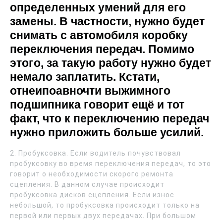
определенных умений для его
замены. В частности, нужно будет
снимать с автомобиля коробку
переключения передач. Помимо
этого, за такую работу нужно будет
немало заплатить. Кстати,
отнеипоавночти выжимного
подшипника говорит ещё и тот
факт, что к переключению передач
нужно приложить больше усилий.
2. Пробуксовка. Если водитель почувствовал
пробуксовку во время переключения передач, то это
говорит о необходимости скорого ремонта
сцепления. В данном случае происходит
пробуксовка дисков сцепления. Если износ
небольшой, то пробуксовка происходит только на
первой или первых двух передачах. При большом