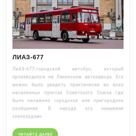
ЛИАЗ-677
ЛиАЗ-677-городской автобус, который
производился на Ликинском автозаводе. Его
можно было увидеть практически во всех
населенных пунктах Советского Союза где
было налажено городское или пригородное
сообщение. В народе его называли
«луноходом»
ЧИТАЙТЕ ДАЛЕЕ