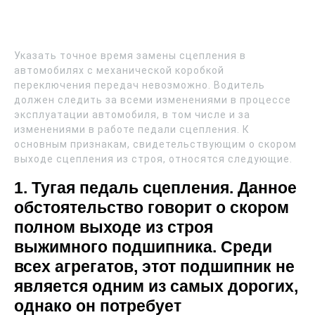
Указать точное время замены сцепления в
автомобилях с механической коробкой
переключения передач невозможно. Водитель
должен следить за всеми изменениями в процессе
эксплуатации автомобиля, в том числе и за
изменениями в работе педали сцепления. К
основным признакам, свидетельствующим о скором
выходе сцепления из строя, относятся следующие.
1. Тугая педаль сцепления. Данное
обстоятельство говорит о скором
полном выходе из строя
выжимного подшипника. Среди
всех агрегатов, этот подшипник не
является одним из самых дорогих,
однако он потребует