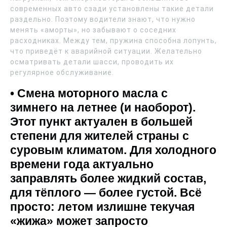
современных авто сзади установлены такие детали
раздельно. Поэтому водители знают, что нужно
менять «аморты», но забывают о соседних
расходниках. Между тем, пружина способна лопунть,
что приведёт к аварийной ситуации. Желательно
осматривать детали шасси, проводить их
регулярное обслуживание.
• Смена моторного масла с
зимнего на летнее (и наоборот).
Этот пункт актуален в большей
степени для жителей страны с
суровым климатом. Для холодного
времени года актуально
заправлять более жидкий состав,
для тёплого — более густой. Всё
просто: летом излишне текучая
«жижа» может запросто