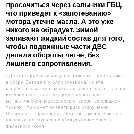
просочиться через сальники ГБЦ,
что приведёт к «запотеванию»
мотора утечке масла. А это уже
никого не обрадует. Зимой
заливают жидкий состав для того,
чтобы подвижные части ДВС
делали обороты легче, без
лишнего сопротивления.
• Диски тормозные чаще протачивают, чем меняют
в сборе. Выгода в рублях очевидна. Но эта
копеечная экономия может негативно сказаться на
безопасности, ведь со временем круглая
металлическая поверхность становится слишком
тонкой, что может вызвать риск разрушения.
Оптимально производить именно замену «блинов»
на новые, не скупясь на обслуживание своего
железного «коня».